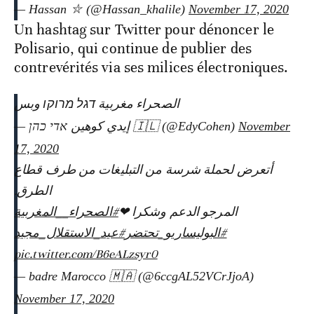
— Hassan ⛥ (@Hassan_khalile)
November 17, 2020
Un hashtag sur Twitter pour dénoncer le
Polisario, qui continue de publier des
contrevérités via ses milices électroniques.
الصحراء مغربية דגל מרוקו وبس
— إيدي كوهين אדי כהן 🇮🇱 (@EdyCohen)
November
17, 2020
أتعرض لحملة شرسة من التبليغات من طرف قطاع
الطرق.
المرجو الدعم وشكرا ❤
#الصحراء__المغربية
#البوليساريو_تحتضر
#عيد_الاستقلال_مجيد
pic.twitter.com/B6eALzsyr0
— badre Marocco 🇲🇦 (@6ccgAL52VCrJjoA)
November 17, 2020