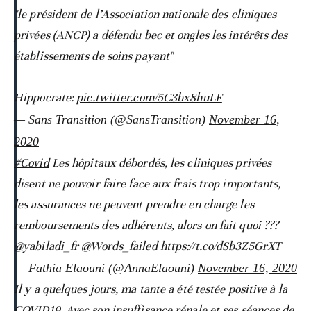
"le président de l’Association nationale des cliniques
privées (ANCP) a défendu bec et ongles les intérêts des
établissements de soins payant"
Hippocrate:
pic.twitter.com/5C3bx8huLF
— Sans Transition (@SansTransition)
November 16,
2020
#Covid
Les hôpitaux débordés, les cliniques privées
disent ne pouvoir faire face aux frais trop importants,
les assurances ne peuvent prendre en charge les
remboursements des adhérents, alors on fait quoi ???
@yabiladi_fr
@Words_failed
https://t.co/dSb3Z5GrXT
— Fathia Elaouni (@AnnaElaouni)
November 16, 2020
Il y a quelques jours, ma tante a été testée positive à la
COVID19. Avec son insuffisance rénale et ses séances de