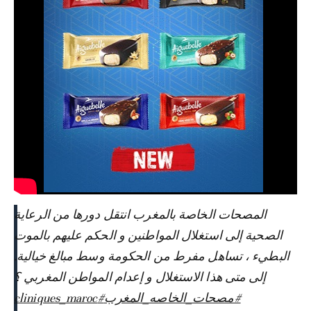
المصحات الخاصة بالمغرب انتقل دورها من الرعاية
الصحية إلى استغلال المواطنين و الحكم عليهم بالموت
البطيء ، تساهل مفرط من الحكومة وسط مبالغ خيالية.
إلى متى هذا الاستغلال و إعدام المواطن المغربي ؟
#cliniques_maroc
#مصحات_الخاصه_المغرب