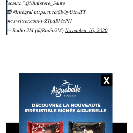
locaux. "
@Ministere_Sante
📻
#Intégral
https://t.co/SbOyU1tATT
pic.twitter.com/wZTpqBMcPH
— Radio 2M (@Radio2M)
November 16, 2020