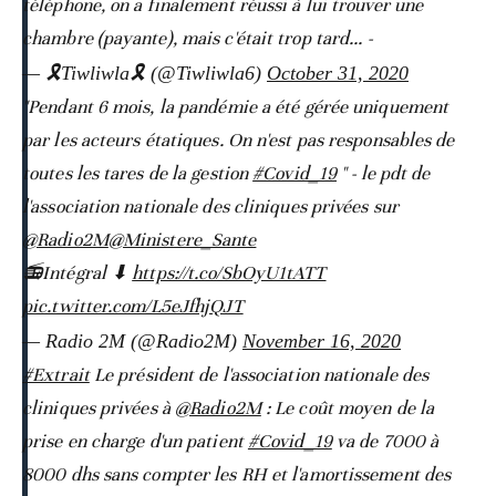
téléphone, on a finalement réussi à lui trouver une
chambre (payante), mais c'était trop tard... -
— 🎗️Tiwliwla🎗️ (@Tiwliwla6)
October 31, 2020
"Pendant 6 mois, la pandémie a été gérée uniquement
par les acteurs étatiques. On n'est pas responsables de
toutes les tares de la gestion
#Covid_19
" - le pdt de
l'association nationale des cliniques privées sur
@Radio2M
@Ministere_Sante
📻Intégral ⬇
https://t.co/SbOyU1tATT
pic.twitter.com/L5eJfhjQJT
— Radio 2M (@Radio2M)
November 16, 2020
#Extrait
Le président de l'association nationale des
cliniques privées à
@Radio2M
: Le coût moyen de la
prise en charge d'un patient
#Covid_19
va de 7000 à
8000 dhs sans compter les RH et l'amortissement des