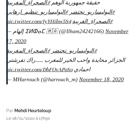
حقيقة جمهورية الوهم
#الصحراء_المغربية
#البوليساريو_تحتضر
#البوليساريو_تنظيم_ارهابي
pic.twitter.com/IyYHihw5S4
#الصحراء_الغربية
— إلهام ⵉⵍⵀⴰⵎ 🇲🇦 (@Ilham24242166)
November
17, 2020
#البوليساريو_تحتضر
#الصحراء_المغربية
الجزائر محايدة واحب الخير للمغرب ......راك تفرشتي
pic.twitter.com/DbFOvAPoSo
احمادي
— MHarrouch (@harrouch_m)
November 18, 2020
Par
Mehdi Heurteloup
Le 18/11/2020 à 17h50