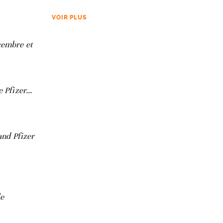
VOIR PLUS
cembre et
Pfizer...
and Pfizer
le