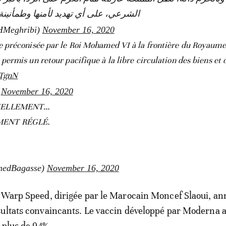
الشرعي، على أي تهديد لأمنها وطمأنين.
HMeghribi)
November 16, 2020
ue préconisée par le Roi Mohamed VI à la frontière du Royaume
permis un retour pacifique à la libre circulation des biens et 
BTgnN
)
November 16, 2020
NELLEMENT...
MENT RÉGLÉ.
dBagasse)
November 16, 2020
n Warp Speed, dirigée par le Marocain Moncef Slaoui, a
ultats convaincants. Le vaccin développé par Moderna a
 plus de 94%.