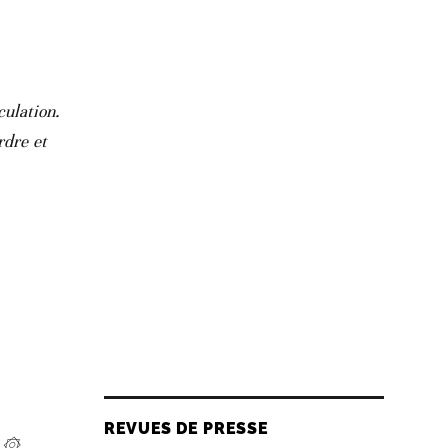
culation.
rdre et
REVUES DE PRESSE
وبا