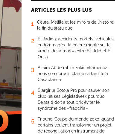
ARTICLES LES PLUS LUS
Ceuta, Melilla et les miroirs de l’histoire:
1
la fin du statu quo
El Jadida: accidents mortels, véhicules
2
endommagés… la colère monte sur la
«route de la mort» entre Bir Jdid et El
Oulja
Affaire Abderrahim Fakir: «Ramenez-
3
nous son corps», clame sa famille à
Casablanca
Élargir la Botola Pro pour sauver son
4
club (et ses Législatives): pourquoi
Bensaïd doit à tout prix éviter le
syndrome des «fraqchia»
Tribune. Coupe du monde 2030: quand
5
certains veulent transformer un projet
de réconciliation en instrument de