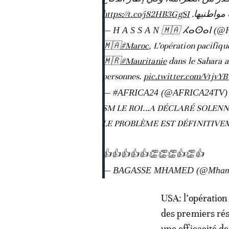
https://t.co/j82HB3GgSI
ة مواطنيها
— H A S S A N 🇲🇦 ⵃⴰⵙⴰⵏ (@
🇲🇦
#Maroc
, L’opération pacifiq
🇲🇷
#Mauritanie
dans le Sahara a 
personnes.
pic.twitter.com/VtjvY
— #AFRICA24 (@AFRICA24TV
SM LE ROI...A DÉCLARÉ SOLEN
LE PROBLÈME EST DÉFINITIVE
👍👍👍👍👍👏👏👏👍👏👍
— BAGASSE MHAMED (@Mhame
USA: l’opératio
des premiers rés
une efficacité de