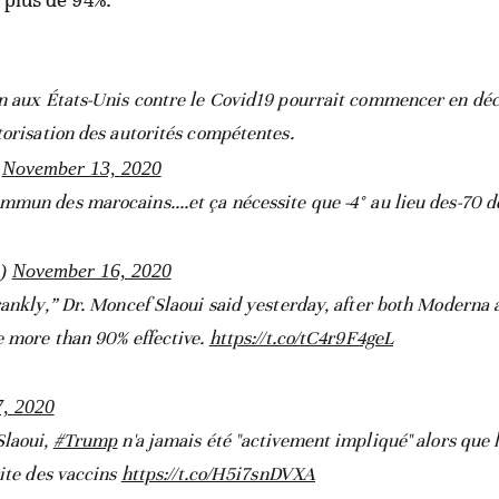
on aux États-Unis contre le Covid19 pourrait commencer en dé
torisation des autorités compétentes.
)
November 13, 2020
mun des marocains....et ça nécessite que -4° au lieu des-70 de 
s)
November 16, 2020
rankly,” Dr. Moncef Slaoui said yesterday, after both Moderna 
e more than 90% effective.
https://t.co/tC4r9F4geL
, 2020
Slaoui,
#Trump
n'a jamais été "activement impliqué'' alors que 
rite des vaccins
https://t.co/H5i7snDVXA