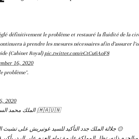
églé définitivement le problème et restauré la fluidité de la cir
ontinuera à prendre les mesures nécessaires afin d’assurer l’o
luide (Cabinet Royal)
pic.twitter.com/eCtCu6AoF8
mber 16, 2020
le problème".
6, 2020
🇲🇦🇺🇳| الملك محمد السادس حفظه الله .. يهاتف غوتيريش
جلالة الملك جدد التأكيد للسيد غوتيريش على تشبث ا ..
لحزم ذاته، تظل المملكة عازمة تمام العزم على الرد، بأكبر قد