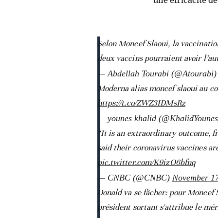
Selon Moncef Slaoui, la vaccinati
deux vaccins pourraient avoir l’au
— Abdellah Tourabi (@Atourabi
Moderna alias moncef slaoui au com
https://t.co/ZWZ3IDMsRz
— younes khalid (@KhalidYoune
“It is an extraordinary outcome, f
said their coronavirus vaccines ar
pic.twitter.com/K9izO6bfnq
— CNBC (@CNBC)
November 17
Donald va se fâcher: pour Moncef 
président sortant s'attribue le mé