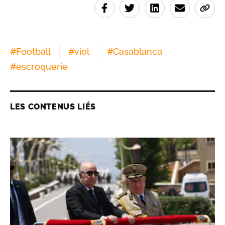
#
Football
#
viol
#
Casablanca
#
escroquerie
LES CONTENUS LIÉS