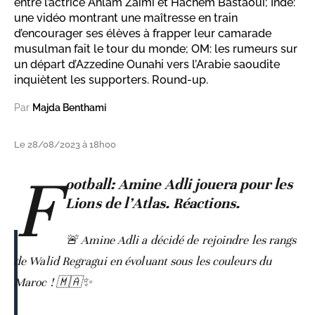
entre l’actrice Ahlam Zaimi et Hachem Bastaoui; Inde:
une vidéo montrant une maîtresse en train
d’encourager ses élèves à frapper leur camarade
musulman fait le tour du monde; OM: les rumeurs sur
un départ d’Azzedine Ounahi vers l’Arabie saoudite
inquiètent les supporters. Round-up.
Par
Majda Benthami
Le 28/08/2023 à 18h00
F
ootball: Amine Adli jouera pour les
Lions de l’Atlas. Réactions.
🚨 Amine Adli a décidé de rejoindre les rangs
de Walid Regragui en évoluant sous les couleurs du
Maroc ! 🇲🇦✨