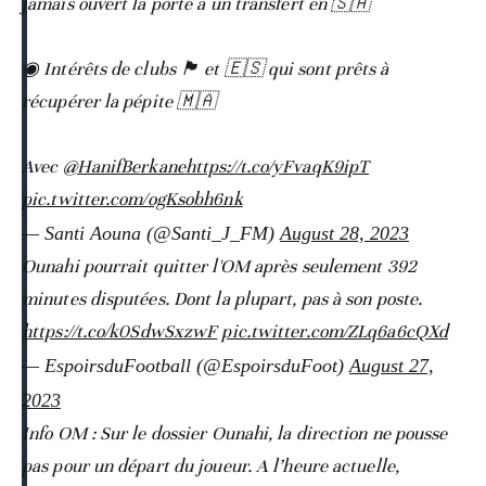
jamais ouvert la porte à un transfert en 🇸🇦
◉ Intérêts de clubs 🏴󠁧󠁢󠁥󠁮󠁧󠁿 et 🇪🇸 qui sont prêts à
récupérer la pépite 🇲🇦
Avec
@HanifBerkane
https://t.co/yFvaqK9ipT
pic.twitter.com/ogKsobh6nk
— Santi Aouna (@Santi_J_FM)
August 28, 2023
Ounahi pourrait quitter l'OM après seulement 392
minutes disputées. Dont la plupart, pas à son poste.
https://t.co/k0SdwSxzwF
pic.twitter.com/ZLq6a6cQXd
— EspoirsduFootball (@EspoirsduFoot)
August 27,
2023
Info OM : Sur le dossier Ounahi, la direction ne pousse
pas pour un départ du joueur. A l’heure actuelle,