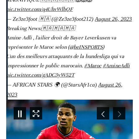
pic.twitter.com/q4UhvWlbQF
— Ze3ze3foot 🇲🇦‎ (@Ze3ze3foot212)
August 26, 2023
Breaking News:🇲🇦🇲🇦🇲🇦
Amine Adli , l'ailier droit de Bayer Leverkusen va
représenter le Maroc selon (
@beINSPORTS
)
L'un des meilleurs attaquants de la bundesliga qui va
impressionner le public marocain.
#Maroc
#AmineAdli
pic.twitter.com/gADC3yW52T
— AFRICAN STARS 🌍 (@StarsAfr1ca)
August 26,
2023