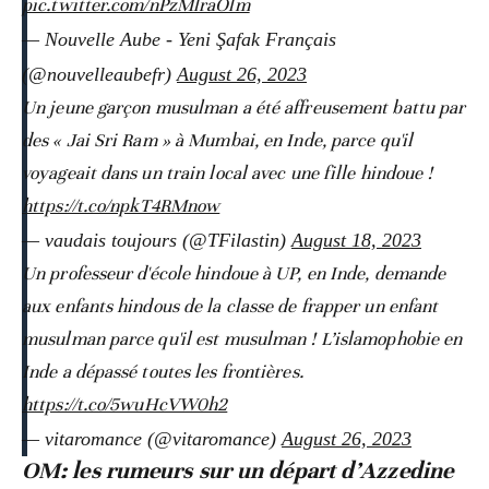
pic.twitter.com/nPzMlraOlm
— Nouvelle Aube - Yeni Şafak Français
(@nouvelleaubefr)
August 26, 2023
Un jeune garçon musulman a été affreusement battu par
des « Jai Sri Ram » à Mumbai, en Inde, parce qu'il
voyageait dans un train local avec une fille hindoue !
https://t.co/npkT4RMnow
— vaudais toujours (@TFilastin)
August 18, 2023
Un professeur d'école hindoue à UP, en Inde, demande
aux enfants hindous de la classe de frapper un enfant
musulman parce qu'il est musulman ! L’islamophobie en
Inde a dépassé toutes les frontières.
https://t.co/5wuHcVW0h2
— vitaromance (@vitaromance)
August 26, 2023
OM: les rumeurs sur un départ d’Azzedine