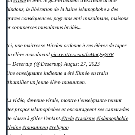
En
#Inde
et avec le gouvernement d'extrême droite
hindous, la libération de la haine islamophobe a des
graves conséquences: pogroms anti musulmans, maisons
et commerces musulmans brûlés...
Ici, une maîtresse Hindou ordonne à ses élèves de taper
un élève musulman!
pic.twitter.com/lzMuQsgSYR
— Desertup (@Desertup)
August 27, 2023
Une enseignante indienne a été filmée en train
d'humilier un jeune élève musulman.
La vidéo, devenue virale, montre l’enseignante tenant
des propos islamophobes et encourageant ses camarades
de classe à gifler l’enfant.
#Inde
#racisme
#islamophobie
#haine
#musulman
#religion