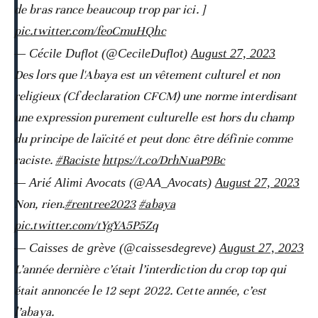
de bras rance beaucoup trop par ici. ]
pic.twitter.com/feoCmuHQhc
— Cécile Duflot (@CecileDuflot)
August 27, 2023
Des lors que l'Abaya est un vêtement culturel et non
religieux (Cf declaration CFCM) une norme interdisant
une expression purement culturelle est hors du champ
du principe de laïcité et peut donc être définie comme
raciste.
#Raciste
https://t.co/DrhNuaP9Bc
— Arié Alimi Avocats (@AA_Avocats)
August 27, 2023
Non, rien.
#rentree2023
#abaya
pic.twitter.com/tYgYA5P5Zq
— Caisses de grève (@caissesdegreve)
August 27, 2023
L’année dernière c’était l’interdiction du crop top qui
était annoncée le 12 sept 2022. Cette année, c’est
l’abaya.