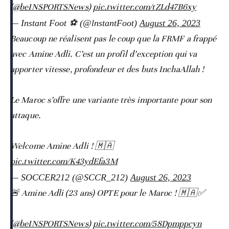
(
@beINSPORTSNews
)
pic.twitter.com/tZLd47B6xy
— Instant Foot ⚽️ (@lnstantFoot)
August 26, 2023
Beaucoup ne réalisent pas le coup que la FRMF a frappé
avec Amine Adli. C’est un profil d’exception qui va
apporter vitesse, profondeur et des buts InchaAllah !
Le Maroc s’offre une variante très importante pour son
attaque.
Welcome Amine Adli ! 🇲🇦
pic.twitter.com/K43ydEfa3M
— SOCCER212 (@SCCR_212)
August 26, 2023
🚨 Amine Adli (23 ans) OPTE pour le Maroc ! 🇲🇦✅
(
@beINSPORTSNews
)
pic.twitter.com/58Dpmppcyn