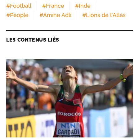
#
Football
#
France
#
Inde
#
People
#
Amine Adli
#
Lions de l'Atlas
LES CONTENUS LIÉS