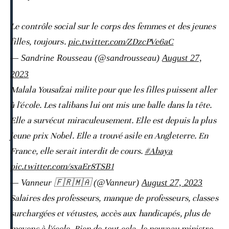
Le contrôle social sur le corps des femmes et des jeunes
filles, toujours.
pic.twitter.com/ZDzcPVe6aC
— Sandrine Rousseau (@sandrousseau)
August 27,
2023
Malala Yousafzai milite pour que les filles puissent aller
à l'école. Les talibans lui ont mis une balle dans la tête.
Elle a survécut miraculeusement. Elle est depuis la plus
jeune prix Nobel. Elle a trouvé asile en Angleterre. En
France, elle serait interdit de cours.
#Abaya
pic.twitter.com/sxaEr8TSB1
— Vanneur 🇫🇷🇲🇦 (@Vanneur)
August 27, 2023
Salaires des professeurs, manque de professeurs, classes
surchargées et vétustes, accès aux handicapés, plus de
moyens à l'école. Rien de tout cela, le nouveau ministre