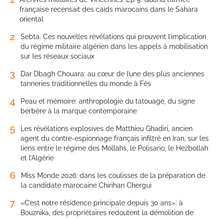
française recensait des caïds marocains dans le Sahara
oriental
2
Sebta. Ces nouvelles révélations qui prouvent l’implication
du régime militaire algérien dans les appels à mobilisation
sur les réseaux sociaux
3
Dar Dbagh Chouara: au cœur de l’une des plus anciennes
tanneries traditionnelles du monde à Fès
4
Peau et mémoire: anthropologie du tatouage, du signe
berbère à la marque contemporaine
5
Les révélations explosives de Matthieu Ghadiri, ancien
agent du contre-espionnage français infiltré en Iran, sur les
liens entre le régime des Mollahs, le Polisario, le Hezbollah
et l’Algérie
6
Miss Monde 2026: dans les coulisses de la préparation de
la candidate marocaine Chirihan Chergui
7
«C’est notre résidence principale depuis 30 ans»: à
Bouznika, des propriétaires redoutent la démolition de