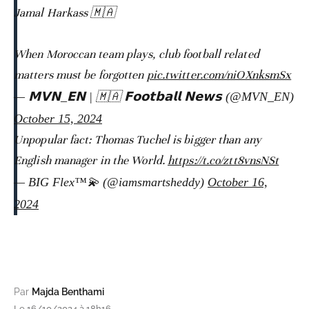
Jamal Harkass 🇲🇦
When Moroccan team plays, club football related
matters must be forgotten
pic.twitter.com/niOXnksmSx
— 𝗠𝗩𝗡_𝗘𝗡 | 🇲🇦 𝗙𝗼𝗼𝘁𝗯𝗮𝗹𝗹 𝗡𝗲𝘄𝘀 (@MVN_EN)
October 15, 2024
Unpopular fact: Thomas Tuchel is bigger than any
English manager in the World.
https://t.co/ztt8vnsNSt
— BIG Flex™💫 (@iamsmartsheddy)
October 16,
2024
Par
Majda Benthami
Le 16/10/2024 à 18h16