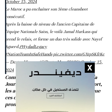
October 15, 2024
Le Maroc a pu enchaîner son 3ème cleansheet
consécutif.
Après la baisse de niveau de l'ancien Capitaine de
l'équipe Nationale Saiss, le voilà Jamal Harkass qui
prend le relais, et forme un duo très solide avec Nayef
Aguerd.
#WydadLegacy
#NationTeamInSafeHands
pic.twitter.com/GXtpSKfrKc
— Dexter Morgan (@DexterMorg83186)
October 15,
2024
Comme chaque année, à l’occasion de la
Journée de l’abolition de la peine de mort,
les activistes du Maroc appellent à ce que
ces condamnations ne soient plus
prononcées.