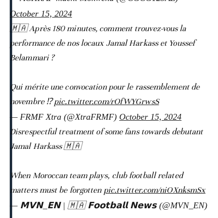
October 15, 2024
🇲🇦 Après 180 minutes, comment trouvez-vous la
performance de nos locaux Jamal Harkass et Youssef
Belammari ?
Qui mérite une convocation pour le rassemblement de
novembre ⁉️
pic.twitter.com/rOfWYGrwsS
— FRMF Xtra (@XtraFRMF)
October 15, 2024
Disrespectful treatment of some fans towards debutant
Jamal Harkass 🇲🇦
When Moroccan team plays, club football related
matters must be forgotten
pic.twitter.com/niOXnksmSx
— 𝗠𝗩𝗡_𝗘𝗡 | 🇲🇦 𝗙𝗼𝗼𝘁𝗯𝗮𝗹𝗹 𝗡𝗲𝘄𝘀 (@MVN_EN)