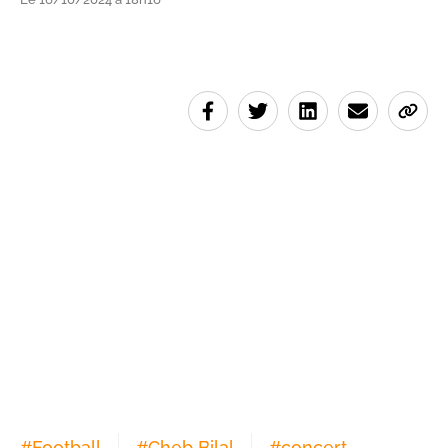
#
Football
#
Cheb Bilal
#
concert