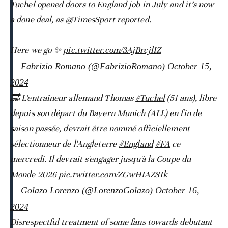
Tuchel opened doors to England job in July and it’s now
a done deal, as
@TimesSport
reported.
Here we go ✨
pic.twitter.com/3AjBrcjlIZ
— Fabrizio Romano (@FabrizioRomano)
October 15,
2024
🔜 L'entraîneur allemand Thomas
#Tuchel
(51 ans), libre
depuis son départ du Bayern Munich (ALL) en fin de
saison passée, devrait être nommé officiellement
sélectionneur de l'Angleterre
#England
#FA
ce
mercredi. Il devrait s'engager jusqu'à la Coupe du
Monde 2026
pic.twitter.com/ZGwHIAZ8Ik
— Golazo Lorenzo (@LorenzoGolazo)
October 16,
2024
Disrespectful treatment of some fans towards debutant