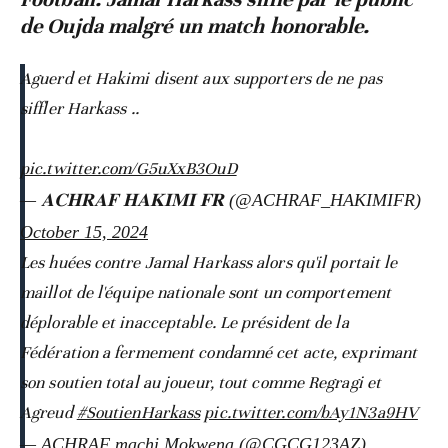
de Oujda malgré un match honorable.
Aguerd et Hakimi disent aux supporters de ne pas
siffler Harkass ..
pic.twitter.com/G5uXxB3OuD
— 𝐀𝐂𝐇𝐑𝐀𝐅 𝐇𝐀𝐊𝐈𝐌𝐈 𝐅𝐑 (@ACHRAF_HAKIMIFR)
October 15, 2024
Les huées contre Jamal Harkass alors qu'il portait le
maillot de l'équipe nationale sont un comportement
déplorable et inacceptable. Le président de la
Fédération a fermement condamné cet acte, exprimant
son soutien total au joueur, tout comme Regragi et
Agreud
#SoutienHarkass
pic.twitter.com/bAy1N3a9HV
— ACHRAF machi Mokwena (@CGCG123AZ)