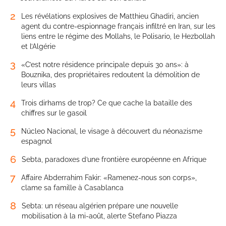
2
Les révélations explosives de Matthieu Ghadiri, ancien
agent du contre-espionnage français infiltré en Iran, sur les
liens entre le régime des Mollahs, le Polisario, le Hezbollah
et l’Algérie
3
«C’est notre résidence principale depuis 30 ans»: à
Bouznika, des propriétaires redoutent la démolition de
leurs villas
4
Trois dirhams de trop? Ce que cache la bataille des
chiffres sur le gasoil
5
Núcleo Nacional, le visage à découvert du néonazisme
espagnol
6
Sebta, paradoxes d’une frontière européenne en Afrique
7
Affaire Abderrahim Fakir: «Ramenez-nous son corps»,
clame sa famille à Casablanca
8
Sebta: un réseau algérien prépare une nouvelle
mobilisation à la mi-août, alerte Stefano Piazza