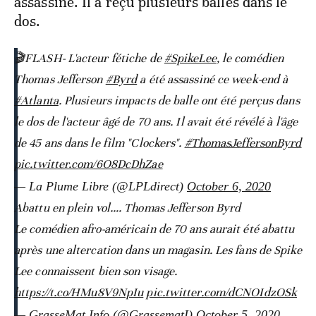
assassiné. Il a reçu plusieurs balles dans le
dos.
🎬FLASH- L'acteur fétiche de
#SpikeLee
, le comédien
Thomas Jefferson
#Byrd
a été assassiné ce week-end à
#Atlanta
. Plusieurs impacts de balle ont été perçus dans
le dos de l'acteur âgé de 70 ans. Il avait été révélé à l'âge
de 45 ans dans le film "Clockers".
#ThomasJeffersonByrd
pic.twitter.com/6O8DcDhZae
— La Plume Libre (@LPLdirect)
October 6, 2020
Abattu en plein vol…. Thomas Jefferson Byrd
Le comédien afro-américain de 70 ans aurait été abattu
après une altercation dans un magasin. Les fans de Spike
Lee connaissent bien son visage.
https://t.co/HMu8V9NpIu
pic.twitter.com/dCNOIdzOSk
— GrasseMat Info (@GrassematI)
October 5, 2020