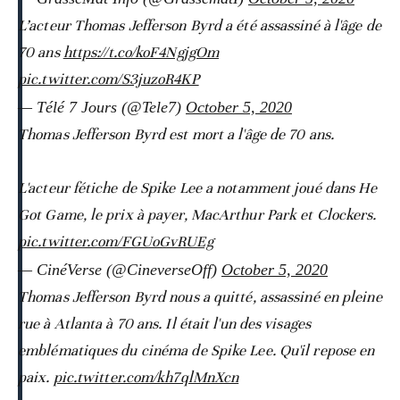
L’acteur Thomas Jefferson Byrd a été assassiné à l'âge de
70 ans
https://t.co/koF4NgjgOm
pic.twitter.com/S3juzoR4KP
— Télé 7 Jours (@Tele7)
October 5, 2020
Thomas Jefferson Byrd est mort a l'âge de 70 ans.
L'acteur fétiche de Spike Lee a notamment joué dans He
Got Game, le prix à payer, MacArthur Park et Clockers.
pic.twitter.com/FGUoGvRUEg
— CinéVerse (@CineverseOff)
October 5, 2020
Thomas Jefferson Byrd nous a quitté, assassiné en pleine
rue à Atlanta à 70 ans. Il était l'un des visages
emblématiques du cinéma de Spike Lee. Qu'il repose en
paix.
pic.twitter.com/kh7qlMnXcn