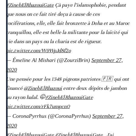
#ZinebElRhazouiGate
Çà paye l’islamophobie, pendant
que nous on ce fait tiré deçu à cause de ces
vociférations, elle, elle fait bronzette à Doha et au Maroc
tranquillou, elle est belle la militante pour la laïcité qui
vie dans un pays ou la charia est de rigueur.
pic.twitter.com/W9WpJd8f2o
— Émeline Al Mishari (@ZourziBrin)
September 27,
2020
Une pensée pour les 1348 pigeons patriotes 🇫🇷 qui ont
financé
@ZinebElRhazoui
entre deux dépôts de jambon
au rayon halal. 🤭
#ZinebElRhazouiGate
pic.twitter.com/rFk7umpcn0
— CoronaPyrrhus (@CoronaPyrrhus)
September 27,
2020
#ZinebElRhazouiGate
#ZinebElRhazouiGate
. J'ai