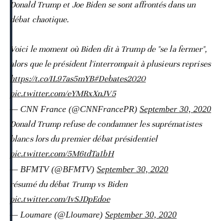
Donald Trump et Joe Biden se sont affrontés dans un
débat chaotique.
Voici le moment où Biden dit à Trump de "se la fermer",
alors que le président l'interrompait à plusieurs reprises
https://t.co/IL97as5mYB
#Debates2020
pic.twitter.com/eYMRxXnJV5
— CNN France (@CNNFrancePR)
September 30, 2020
Donald Trump refuse de condamner les suprématistes
blancs lors du premier débat présidentiel
pic.twitter.com/5M6tdTa1bH
— BFMTV (@BFMTV)
September 30, 2020
résumé du débat Trump vs Biden
pic.twitter.com/IvSJDpEdoe
— Loumare (@Lloumare)
September 30, 2020