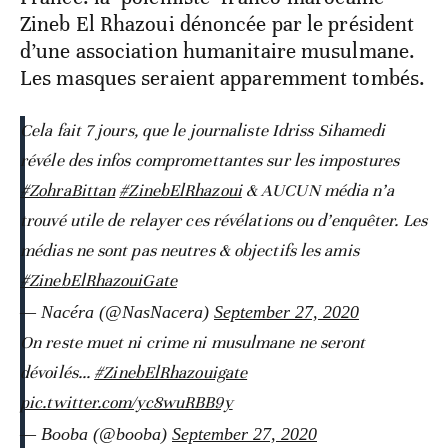
Zineb El Rhazoui dénoncée par le président
d’une association humanitaire musulmane.
Les masques seraient apparemment tombés.
Cela fait 7 jours, que le journaliste Idriss Sihamedi
révéle des infos compromettantes sur les impostures
#ZohraBittan
#ZinebElRhazoui
& AUCUN média n’a
trouvé utile de relayer ces révélations ou d’enquêter. Les
médias ne sont pas neutres & objectifs les amis
#ZinebElRhazouiGate
— Nacéra (@NasNacera)
September 27, 2020
On reste muet ni crime ni musulmane ne seront
dévoilés...
#ZinebElRhazouigate
pic.twitter.com/yc8wuRBB9y
— Booba (@booba)
September 27, 2020