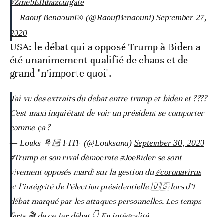
#ZinebElRhazouigate
— Raouf Benaouni® (@RaoufBenaouni)
September 27,
2020
USA: le débat qui a opposé Trump à Biden a
été unanimement qualifié de chaos et de
grand "n’importe quoi".
J'ai vu des extraits du debat entre trump et biden et ????
C'est maxi inquiétant de voir un président se comporter
comme ça ?
— Louks 🤞🏻 FITF (@Louksana)
September 30, 2020
#Trump
et son rival démocrate
#JoeBiden
se sont
vivement opposés mardi sur la gestion du
#coronavirus
et l’intégrité de l’élection présidentielle 🇺🇸 lors d’1
débat marqué par les attaques personnelles. Les temps
forts 🎬 de ce 1er débat 👇 En intégralité