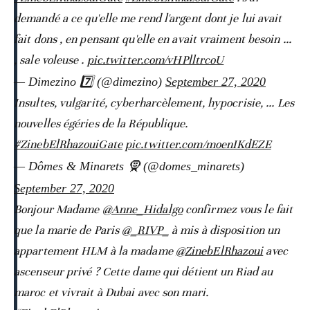
demandé a ce qu'elle me rend l'argent dont je lui avait
fait dons , en pensant qu'elle en avait vraiment besoin ...
, sale voleuse .
pic.twitter.com/vHPlltrcoU
— Dimezino 7️⃣ (@dimezino)
September 27, 2020
Insultes, vulgarité, cyberharcèlement, hypocrisie, ... Les
nouvelles égéries de la République.
#ZinebElRhazouiGate
pic.twitter.com/moenIKdEZE
— Dômes & Minarets 🧕 (@domes_minarets)
September 27, 2020
Bonjour Madame
@Anne_Hidalgo
confirmez vous le fait
que la marie de Paris
@_RIVP_
à mis à disposition un
appartement HLM à la madame
@ZinebElRhazoui
avec
ascenseur privé ? Cette dame qui détient un Riad au
maroc et vivrait à Dubai avec son mari.