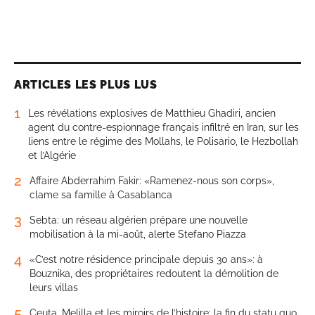
ARTICLES LES PLUS LUS
1
Les révélations explosives de Matthieu Ghadiri, ancien
agent du contre-espionnage français infiltré en Iran, sur les
liens entre le régime des Mollahs, le Polisario, le Hezbollah
et l’Algérie
2
Affaire Abderrahim Fakir: «Ramenez-nous son corps»,
clame sa famille à Casablanca
3
Sebta: un réseau algérien prépare une nouvelle
mobilisation à la mi-août, alerte Stefano Piazza
4
«C’est notre résidence principale depuis 30 ans»: à
Bouznika, des propriétaires redoutent la démolition de
leurs villas
5
Ceuta, Melilla et les miroirs de l’histoire: la fin du statu quo