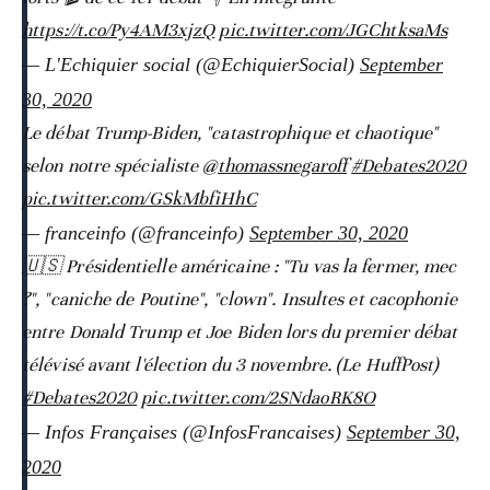
https://t.co/Py4AM3xjzQ
pic.twitter.com/JGChtksaMs
— L'Echiquier social (@EchiquierSocial)
September
30, 2020
Le débat Trump-Biden, "catastrophique et chaotique"
selon notre spécialiste
@thomassnegaroff
#Debates2020
pic.twitter.com/GSkMbfiHhC
— franceinfo (@franceinfo)
September 30, 2020
🇺🇸 Présidentielle américaine : "Tu vas la fermer, mec
?", "caniche de Poutine", "clown". Insultes et cacophonie
entre Donald Trump et Joe Biden lors du premier débat
télévisé avant l'élection du 3 novembre. (Le HuffPost)
#Debates2020
pic.twitter.com/2SNdaoRK8O
— Infos Françaises (@InfosFrancaises)
September 30,
2020