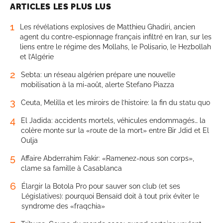
ARTICLES LES PLUS LUS
1
Les révélations explosives de Matthieu Ghadiri, ancien
agent du contre-espionnage français infiltré en Iran, sur les
liens entre le régime des Mollahs, le Polisario, le Hezbollah
et l’Algérie
2
Sebta: un réseau algérien prépare une nouvelle
mobilisation à la mi-août, alerte Stefano Piazza
3
Ceuta, Melilla et les miroirs de l’histoire: la fin du statu quo
4
El Jadida: accidents mortels, véhicules endommagés… la
colère monte sur la «route de la mort» entre Bir Jdid et El
Oulja
5
Affaire Abderrahim Fakir: «Ramenez-nous son corps»,
clame sa famille à Casablanca
6
Élargir la Botola Pro pour sauver son club (et ses
Législatives): pourquoi Bensaïd doit à tout prix éviter le
syndrome des «fraqchia»