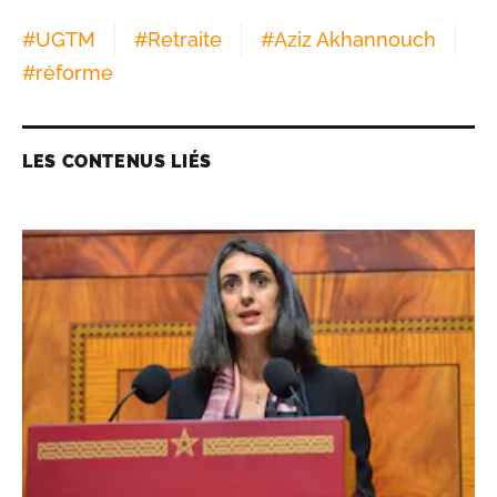
#
UGTM
#
Retraite
#
Aziz Akhannouch
#
réforme
LES CONTENUS LIÉS