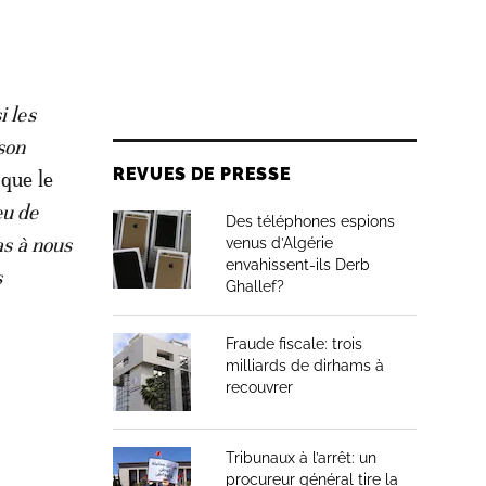
i les
son
REVUES DE PRESSE
 que le
eu de
Des téléphones espions
as à nous
venus d’Algérie
envahissent-ils Derb
s
Ghallef?
Fraude fiscale: trois
milliards de dirhams à
recouvrer
Tribunaux à l’arrêt: un
procureur général tire la