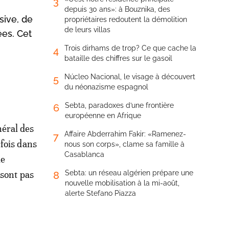
3
depuis 30 ans»: à Bouznika, des
sive, de
propriétaires redoutent la démolition
de leurs villas
es. Cet
Trois dirhams de trop? Ce que cache la
4
bataille des chiffres sur le gasoil
Núcleo Nacional, le visage à découvert
5
du néonazisme espagnol
Sebta, paradoxes d’une frontière
6
européenne en Afrique
éral des
Affaire Abderrahim Fakir: «Ramenez-
7
rfois dans
nous son corps», clame sa famille à
Casablanca
le
 sont pas
Sebta: un réseau algérien prépare une
8
nouvelle mobilisation à la mi-août,
alerte Stefano Piazza