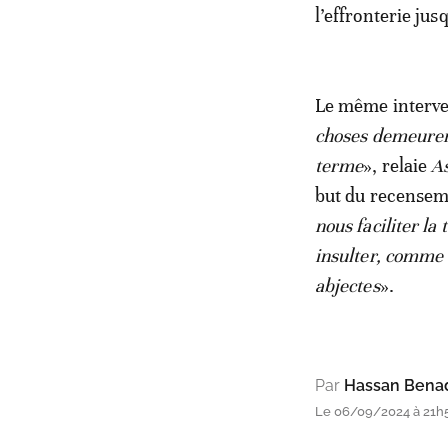
l’effronterie jus
Le même interven
choses demeurent
terme
», relaie
A
but du recensem
nous faciliter la
insulter, comme 
abjectes
».
Par
Hassan Bena
Le 06/09/2024 à 21h