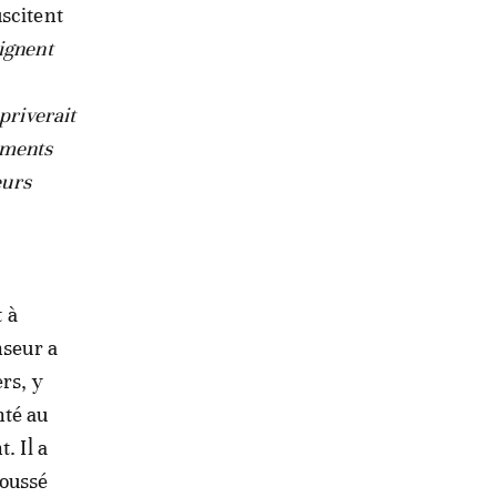
uscitent
ignent
priverait
vements
eurs
t à
nseur a
rs, y
nté au
. Il a
poussé