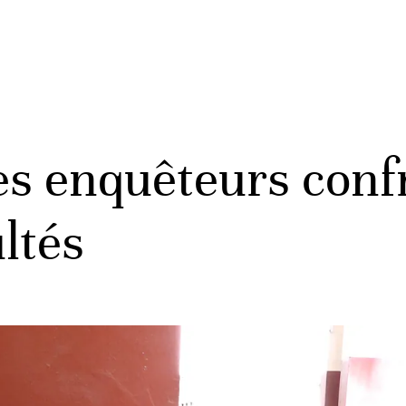
s enquêteurs confr
ultés