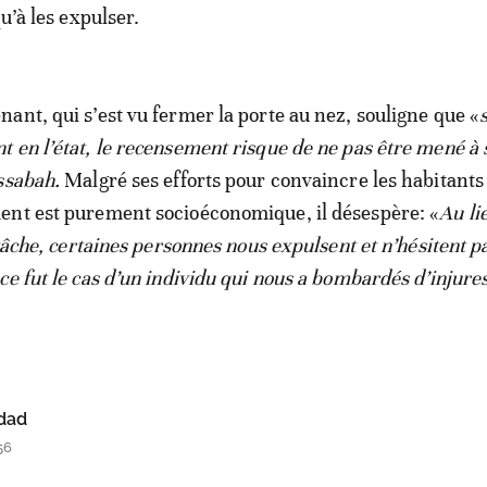
qu’à les expulser.
ant, qui s’est vu fermer la porte au nez, souligne que «
s
 en l’état, le recensement risque de ne pas être mené à 
ssabah.
Malgré ses efforts pour convaincre les habitants
ent est purement socioéconomique, il désespère: «
Au li
 tâche, certaines personnes nous expulsent et n’hésitent p
ce fut le cas d’un individu qui nous a bombardés d’injure
dad
56