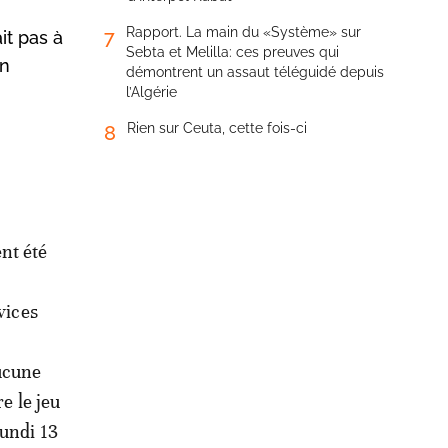
Rapport. La main du «Système» sur
7
it pas à
Sebta et Melilla: ces preuves qui
un
démontrent un assaut téléguidé depuis
l’Algérie
Rien sur Ceuta, cette fois-ci
8
nt été
vices
aucune
e le jeu
lundi 13