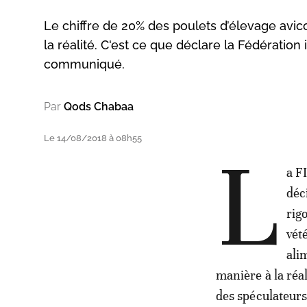
Le chiffre de 20% des poulets d’élevage avic
la réalité. C'est ce que déclare la Fédération
communiqué.
Par
Qods Chabaa
Le 14/08/2018 à 08h55
L
a F
déc
rig
vété
ali
manière à la réal
des spéculateurs