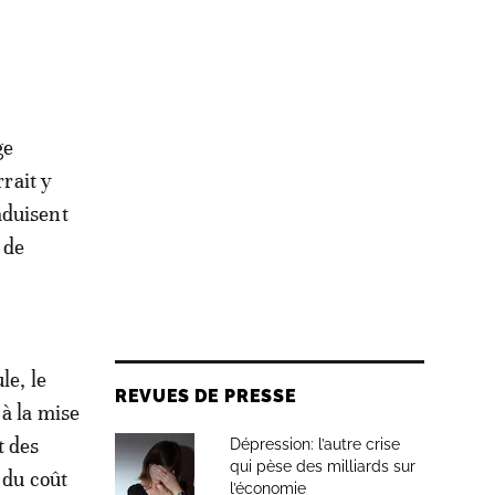
ge
rrait y
aduisent
 de
le, le
REVUES DE PRESSE
à la mise
t des
Dépression: l’autre crise
qui pèse des milliards sur
 du coût
l’économie