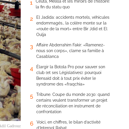
Ceuta, Melilla et les miroirs de l’histoire:
1
la fin du statu quo
El Jadida: accidents mortels, véhicules
2
endommagés… la colère monte sur la
«route de la mort» entre Bir Jdid et El
Oulja
Affaire Abderrahim Fakir: «Ramenez-
3
nous son corps», clame sa famille à
Casablanca
Élargir la Botola Pro pour sauver son
4
club (et ses Législatives): pourquoi
Bensaïd doit à tout prix éviter le
syndrome des «fraqchia»
Tribune. Coupe du monde 2030: quand
5
certains veulent transformer un projet
de réconciliation en instrument de
confrontation
Voici, en chiffres, le bilan d’activité
6
 Adil Gadrouz
d’Interpol Rabat