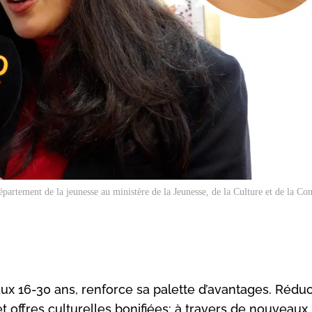
partement de la jeunesse au ministère de la Jeunesse, de la Culture et de la C
ux 16-30 ans, renforce sa palette d’avantages. Réduc
 et offres culturelles bonifiées: à travers de nouveaux