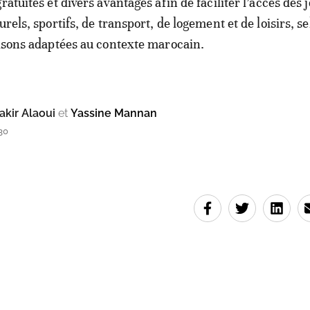
ratuités et divers avantages afin de faciliter l’accès des 
urels, sportifs, de transport, de logement et de loisirs, s
aisons adaptées au contexte marocain.
kir Alaoui
et
Yassine Mannan
30