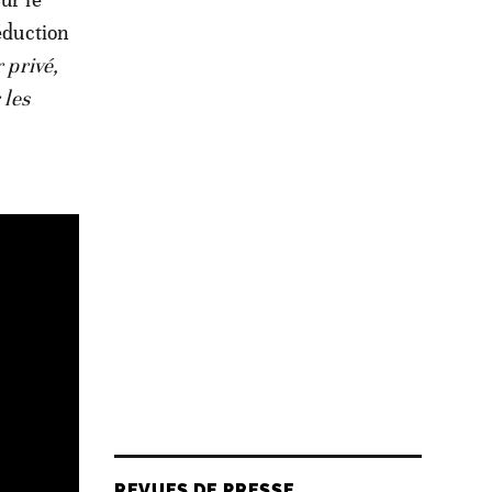
réduction
 privé,
 les
REVUES DE PRESSE