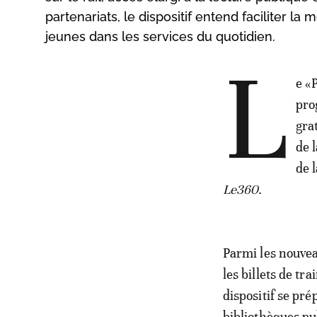
partenariats, le dispositif entend faciliter la m
jeunes dans les services du quotidien.
L
e «
pro
gra
de 
de 
Le360
.
Parmi les nouvea
les billets de tr
dispositif se pr
bibliothèques pu