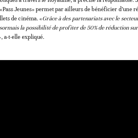
le «Pass Jeunes» permet par ailleurs de bénéficier d’une 
llets de cinéma. «
Grâce à des partenariats avec le secteur
sormais la possibilité de profiter de 50% de réduction sur
», a-t-elle expliqué.