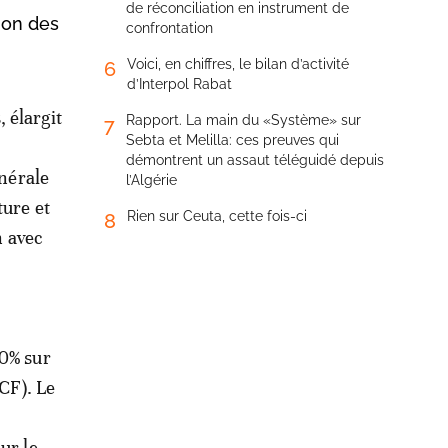
de réconciliation en instrument de
sion des
confrontation
Voici, en chiffres, le bilan d’activité
6
d’Interpol Rabat
 élargit
Rapport. La main du «Système» sur
7
Sebta et Melilla: ces preuves qui
démontrent un assaut téléguidé depuis
énérale
l’Algérie
ture et
Rien sur Ceuta, cette fois-ci
8
 avec
20% sur
NCF). Le
ur le