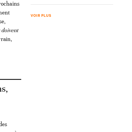
prochains
ement
VOIR PLUS
se,
s doivent
rrain,
ns,
 des