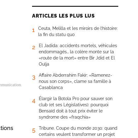
ARTICLES LES PLUS LUS
Ceuta, Melilla et les miroirs de l’histoire:
1
la fin du statu quo
El Jadida: accidents mortels, véhicules
2
endommagés… la colère monte sur la
«route de la mort» entre Bir Jdid et El
Oulja
Affaire Abderrahim Fakir: «Ramenez-
3
nous son corps», clame sa famille à
ommunication.
Casablanca
Élargir la Botola Pro pour sauver son
4
club (et ses Législatives): pourquoi
Bensaïd doit à tout prix éviter le
syndrome des «fraqchia»
tions
Tribune. Coupe du monde 2030: quand
5
certains veulent transformer un projet