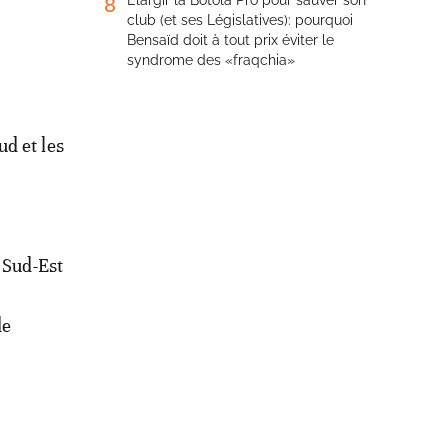
Élargir la Botola Pro pour sauver son
8
club (et ses Législatives): pourquoi
Bensaïd doit à tout prix éviter le
syndrome des «fraqchia»
d et les
 Sud-Est
de