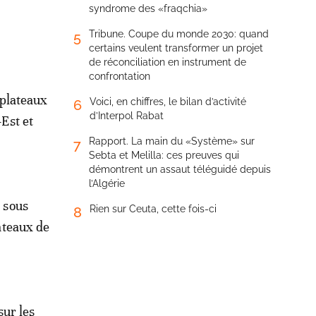
syndrome des «fraqchia»
Tribune. Coupe du monde 2030: quand
5
certains veulent transformer un projet
de réconciliation en instrument de
confrontation
 plateaux
Voici, en chiffres, le bilan d’activité
6
d’Interpol Rabat
Est et
Rapport. La main du «Système» sur
7
Sebta et Melilla: ces preuves qui
démontrent un assaut téléguidé depuis
l’Algérie
s sous
Rien sur Ceuta, cette fois-ci
8
lateaux de
sur les