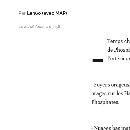
Par
Le360 (avec MAP)
Le 21/06/2025 à 05h56
-
Temps cha
de Phosph
l’intérie
- Foyers orageux 
orages sur les Ha
Phosphates.
- Nuages bas mat