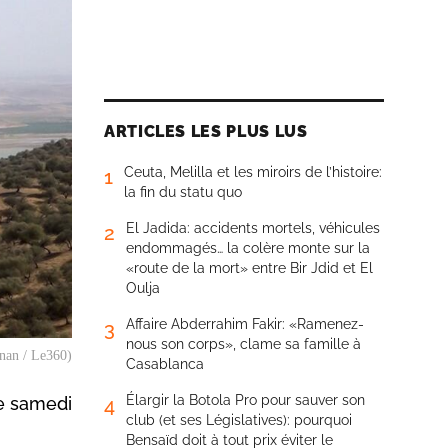
ARTICLES LES PLUS LUS
Ceuta, Melilla et les miroirs de l’histoire:
1
la fin du statu quo
El Jadida: accidents mortels, véhicules
2
endommagés… la colère monte sur la
«route de la mort» entre Bir Jdid et El
Oulja
Affaire Abderrahim Fakir: «Ramenez-
3
nous son corps», clame sa famille à
nnan / Le360)
Casablanca
Élargir la Botola Pro pour sauver son
le samedi
4
club (et ses Législatives): pourquoi
Bensaïd doit à tout prix éviter le