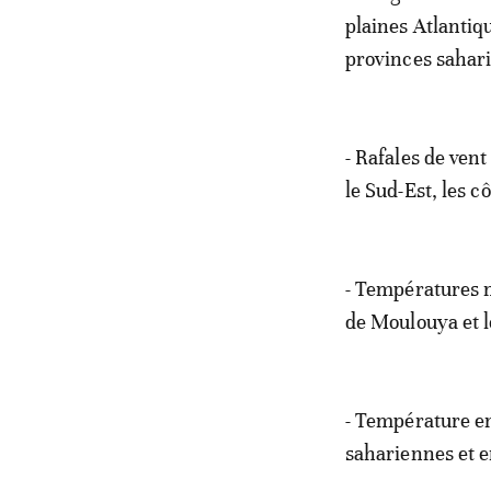
plaines Atlantiq
provinces sahar
- Rafales de vent
le Sud-Est, les c
- Températures m
de Moulouya et l
- Température en
sahariennes et en