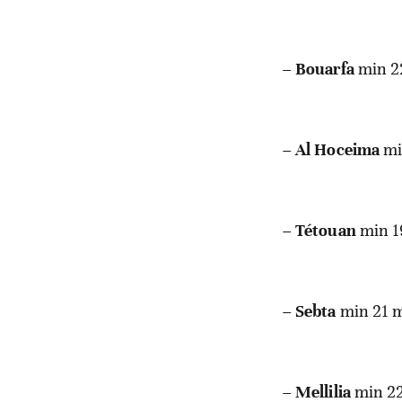
–
Bouarfa
min 2
–
Al Hoceima
mi
–
Tétouan
min 1
–
Sebta
min 21 
–
Mellilia
min 2