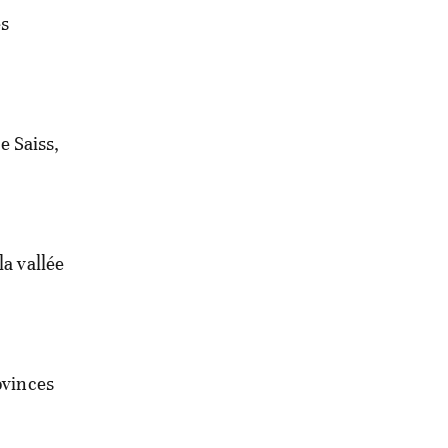
es
e Saiss,
la vallée
ovinces