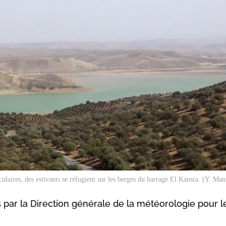
culaires, des estivants se réfugient sur les berges du barrage El Kansra. (Y. Ma
s par la Direction générale de la météorologie pour 