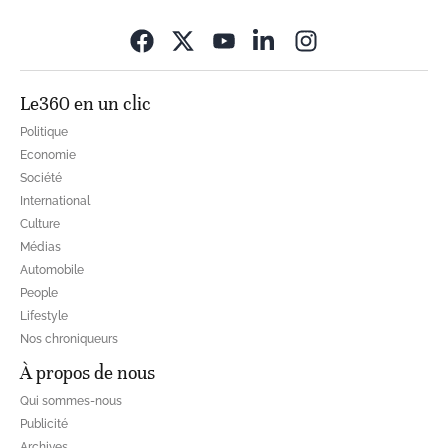
Opens in new wi
Le360 en un clic
Politique
Economie
Société
International
Culture
Médias
Automobile
People
Lifestyle
Nos chroniqueurs
À propos de nous
Qui sommes-nous
Publicité
Archives