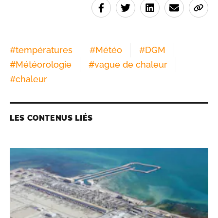
#
températures
#
Météo
#
DGM
#
Météorologie
#
vague de chaleur
#
chaleur
LES CONTENUS LIÉS