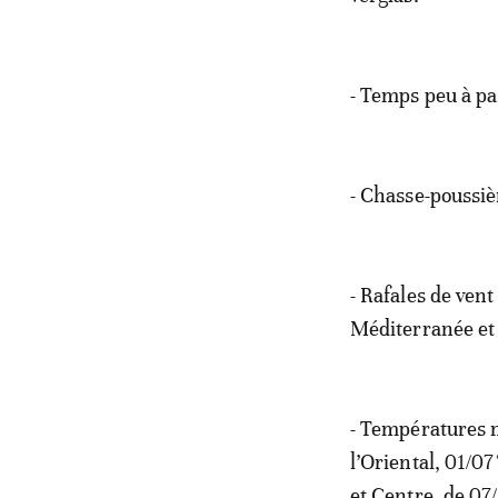
- Temps peu à pa
- Chasse-poussièr
- Rafales de vent
Méditerranée et 
- Températures m
l’Oriental, 01/07
et Centre, de 07