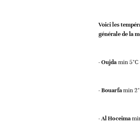
Voici les tempé
générale de la m
-
Oujda
min 5°C 
-
Bouarfa
min 2°
-
Al
Hoceima
min