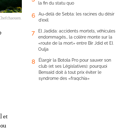
la fin du statu quo
Au-delà de Sebta: les racines du désir
6
 Chefchaouen.
d’exil
El Jadida: accidents mortels, véhicules
7
e
endommagés… la colère monte sur la
«route de la mort» entre Bir Jdid et El
Oulja
Élargir la Botola Pro pour sauver son
8
club (et ses Législatives): pourquoi
Bensaïd doit à tout prix éviter le
syndrome des «fraqchia»
l et
 ou