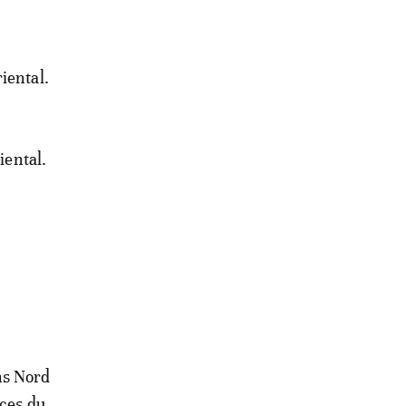
iental.
iental.
ons Nord
nces du