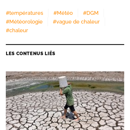
#
températures
#
Météo
#
DGM
#
Météorologie
#
vague de chaleur
#
chaleur
LES CONTENUS LIÉS