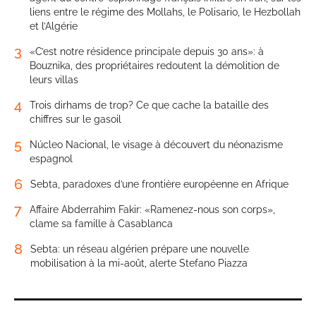
liens entre le régime des Mollahs, le Polisario, le Hezbollah
et l’Algérie
3
«C’est notre résidence principale depuis 30 ans»: à
Bouznika, des propriétaires redoutent la démolition de
leurs villas
4
Trois dirhams de trop? Ce que cache la bataille des
chiffres sur le gasoil
5
Núcleo Nacional, le visage à découvert du néonazisme
espagnol
6
Sebta, paradoxes d’une frontière européenne en Afrique
7
Affaire Abderrahim Fakir: «Ramenez-nous son corps»,
clame sa famille à Casablanca
8
Sebta: un réseau algérien prépare une nouvelle
mobilisation à la mi-août, alerte Stefano Piazza