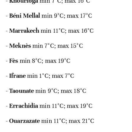
-
Khouribga
min
7°C; max 16°C
-
Béni Mellal
min
9°C; max 17°C
-
Marrakech
min
11°C; max 16°C
-
Meknès
min
7°C; max 15°C
-
Fès
min
8°C; max 19°C
-
Ifrane
min
1°C; max 7°C
-
Taounate
min
9°C; max 18°C
-
Errachidia
min
11°C; max 19°C
-
Ouarzazate
min
11°C; max 21°C