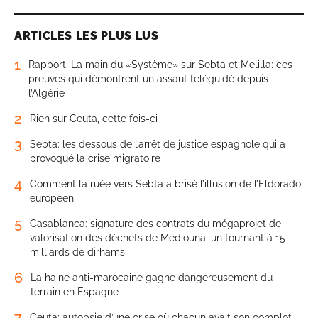
ARTICLES LES PLUS LUS
1
Rapport. La main du «Système» sur Sebta et Melilla: ces
preuves qui démontrent un assaut téléguidé depuis
l’Algérie
2
Rien sur Ceuta, cette fois-ci
3
Sebta: les dessous de l’arrêt de justice espagnole qui a
provoqué la crise migratoire
4
Comment la ruée vers Sebta a brisé l’illusion de l’Eldorado
européen
5
Casablanca: signature des contrats du mégaprojet de
valorisation des déchets de Médiouna, un tournant à 15
milliards de dirhams
6
La haine anti-marocaine gagne dangereusement du
terrain en Espagne
7
Ceuta: autopsie d’une crise où chacun avait son complot