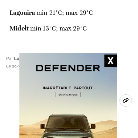
-
Lagouira
min
21°C; max 29°C
-
Midelt
min
13°C; max 29°C
Par
Le360 (avec MAP)
Le 20/06/2024 à 06h02