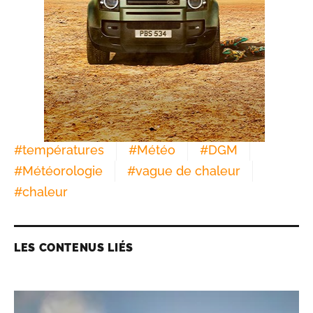
#
températures
#
Météo
#
DGM
#
Météorologie
#
vague de chaleur
#
chaleur
LES CONTENUS LIÉS