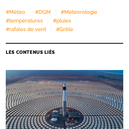
#
Météo
#
DGM
#
Météorologie
#
températures
#
pluies
#
rafales de vent
#
Grêle
LES CONTENUS LIÉS