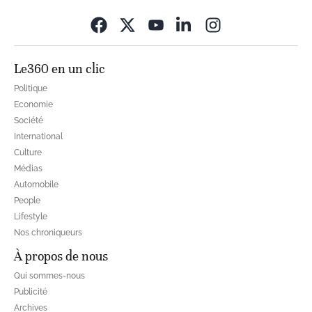
Opens in new wi
Le360 en un clic
Politique
Economie
Société
International
Culture
Médias
Automobile
People
Lifestyle
Nos chroniqueurs
À propos de nous
Qui sommes-nous
Publicité
Archives