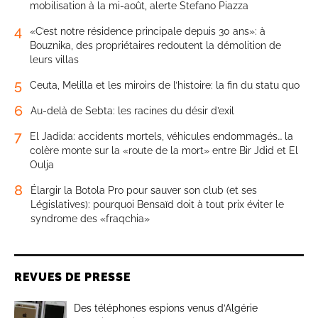
mobilisation à la mi-août, alerte Stefano Piazza
4
«C’est notre résidence principale depuis 30 ans»: à
Bouznika, des propriétaires redoutent la démolition de
leurs villas
5
Ceuta, Melilla et les miroirs de l’histoire: la fin du statu quo
6
Au-delà de Sebta: les racines du désir d’exil
7
El Jadida: accidents mortels, véhicules endommagés… la
colère monte sur la «route de la mort» entre Bir Jdid et El
Oulja
8
Élargir la Botola Pro pour sauver son club (et ses
Législatives): pourquoi Bensaïd doit à tout prix éviter le
syndrome des «fraqchia»
REVUES DE PRESSE
Des téléphones espions venus d’Algérie