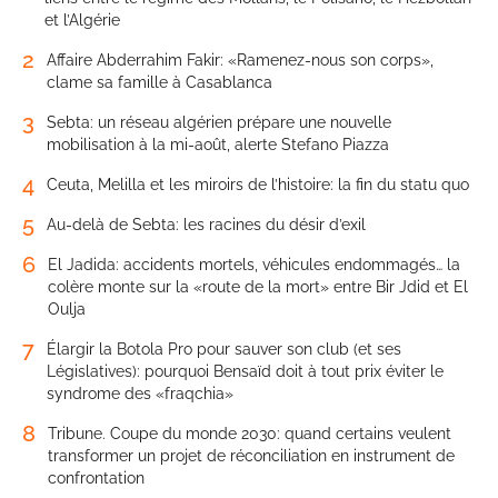
et l’Algérie
2
Affaire Abderrahim Fakir: «Ramenez-nous son corps»,
clame sa famille à Casablanca
3
Sebta: un réseau algérien prépare une nouvelle
mobilisation à la mi-août, alerte Stefano Piazza
4
Ceuta, Melilla et les miroirs de l’histoire: la fin du statu quo
5
Au-delà de Sebta: les racines du désir d’exil
6
El Jadida: accidents mortels, véhicules endommagés… la
colère monte sur la «route de la mort» entre Bir Jdid et El
Oulja
7
Élargir la Botola Pro pour sauver son club (et ses
Législatives): pourquoi Bensaïd doit à tout prix éviter le
syndrome des «fraqchia»
8
Tribune. Coupe du monde 2030: quand certains veulent
transformer un projet de réconciliation en instrument de
confrontation