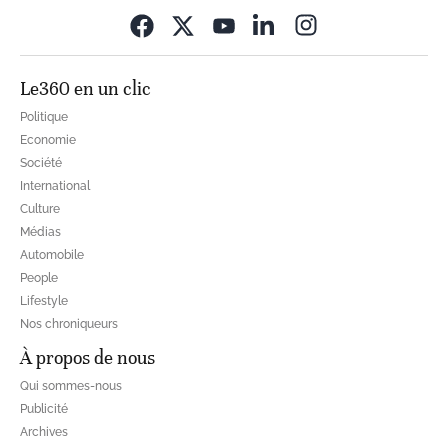
Opens in new wi
Le360 en un clic
Politique
Economie
Société
International
Culture
Médias
Automobile
People
Lifestyle
Nos chroniqueurs
À propos de nous
Qui sommes-nous
Publicité
Archives