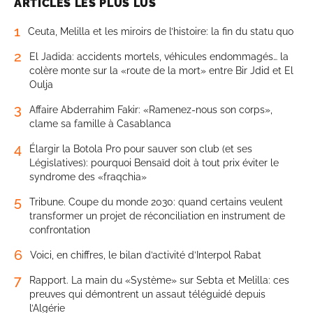
ARTICLES LES PLUS LUS
1
Ceuta, Melilla et les miroirs de l’histoire: la fin du statu quo
2
El Jadida: accidents mortels, véhicules endommagés… la
colère monte sur la «route de la mort» entre Bir Jdid et El
Oulja
3
Affaire Abderrahim Fakir: «Ramenez-nous son corps»,
clame sa famille à Casablanca
4
Élargir la Botola Pro pour sauver son club (et ses
Législatives): pourquoi Bensaïd doit à tout prix éviter le
syndrome des «fraqchia»
5
Tribune. Coupe du monde 2030: quand certains veulent
transformer un projet de réconciliation en instrument de
confrontation
6
Voici, en chiffres, le bilan d’activité d’Interpol Rabat
7
Rapport. La main du «Système» sur Sebta et Melilla: ces
preuves qui démontrent un assaut téléguidé depuis
l’Algérie