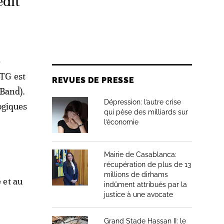
dit
e
MTG est
REVUES DE PRESSE
-Band).
Dépression: l’autre crise
ogiques
qui pèse des milliards sur
l’économie
Mairie de Casablanca:
récupération de plus de 13
millions de dirhams
 et au
indûment attribués par la
justice à une avocate
Grand Stade Hassan II: le