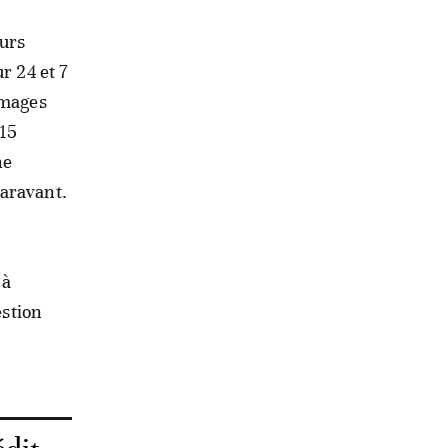
urs
r 24 et 7
images
 15
ne
paravant.
 à
estion