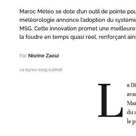
Maroc Météo se dote d’un outil de pointe pour
météorologie annonce l’adoption du système
MSG. Cette innovation promet une meilleure 
la foudre en temps quasi réel, renforçant ain
Par
Nisrine Zaoui
Le 03/01/2025 à 16h16
L
a D
ava
Mar
du 
le 