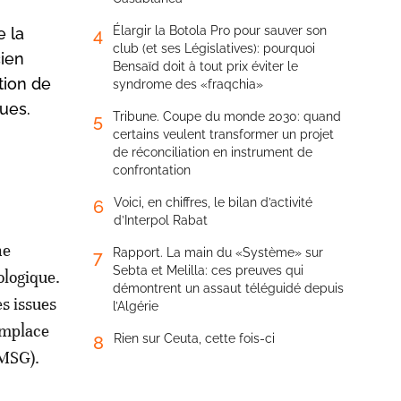
Élargir la Botola Pro pour sauver son
e la
4
club (et ses Législatives): pourquoi
cien
Bensaïd doit à tout prix éviter le
tion de
syndrome des «fraqchia»
ques.
Tribune. Coupe du monde 2030: quand
5
certains veulent transformer un projet
de réconciliation en instrument de
confrontation
Voici, en chiffres, le bilan d’activité
6
d’Interpol Rabat
ne
Rapport. La main du «Système» sur
7
Sebta et Melilla: ces preuves qui
ologique.
démontrent un assaut téléguidé depuis
s issues
l’Algérie
emplace
Rien sur Ceuta, cette fois-ci
8
(MSG).