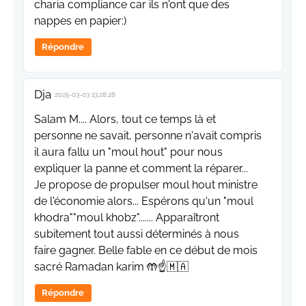
charia compliance car ils n'ont que des
nappes en papier:)
Répondre
Dja
2025-03-03 13:28:28
Salam M.... Alors, tout ce temps là et
personne ne savait, personne n'avait compris
il aura fallu un "moul hout" pour nous
expliquer la panne et comment la réparer...
Je propose de propulser moul hout ministre
de l'économie alors... Espérons qu'un "moul
khodra""moul khobz"....... Apparaîtront
subitement tout aussi déterminés à nous
faire gagner. Belle fable en ce début de mois
sacré Ramadan karim 🤲☝️🇲🇦
Répondre