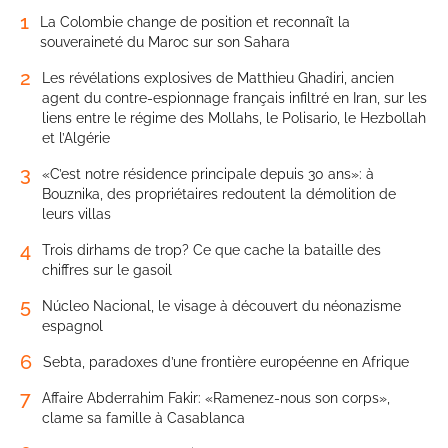
1
La Colombie change de position et reconnaît la
souveraineté du Maroc sur son Sahara
2
Les révélations explosives de Matthieu Ghadiri, ancien
agent du contre-espionnage français infiltré en Iran, sur les
liens entre le régime des Mollahs, le Polisario, le Hezbollah
et l’Algérie
3
«C’est notre résidence principale depuis 30 ans»: à
Bouznika, des propriétaires redoutent la démolition de
leurs villas
4
Trois dirhams de trop? Ce que cache la bataille des
chiffres sur le gasoil
5
Núcleo Nacional, le visage à découvert du néonazisme
espagnol
6
Sebta, paradoxes d’une frontière européenne en Afrique
7
Affaire Abderrahim Fakir: «Ramenez-nous son corps»,
clame sa famille à Casablanca