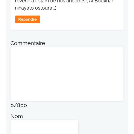
revenir a l'islam de nos ancêtres.( Al Boukhari
nihayato ostoura...)
Répondre
Commentaire
0
/
800
Nom