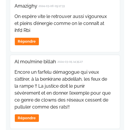
Amazighy
2024-03-06 09:17:33
On espère vite le retrouver aussi vigoureux
et pleins d’énergie comme on le connaît at
ihfd Rbi
Répondre
Al mou’mine billah
2024-03-05 14:35:27
Encore un farfelu démagogue qui veux
s’attirer, à la benkirane abdelilah, les feux de
la rampe !! La justice doit le punir
sévèrement et en donner l’exemple pour que
ce genre de clowns des réseaux cessent de
pulluler comme des rats!!
Répondre