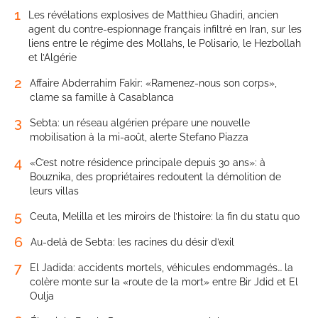
1
Les révélations explosives de Matthieu Ghadiri, ancien
agent du contre-espionnage français infiltré en Iran, sur les
liens entre le régime des Mollahs, le Polisario, le Hezbollah
et l’Algérie
2
Affaire Abderrahim Fakir: «Ramenez-nous son corps»,
clame sa famille à Casablanca
3
Sebta: un réseau algérien prépare une nouvelle
mobilisation à la mi-août, alerte Stefano Piazza
4
«C’est notre résidence principale depuis 30 ans»: à
Bouznika, des propriétaires redoutent la démolition de
leurs villas
5
Ceuta, Melilla et les miroirs de l’histoire: la fin du statu quo
6
Au-delà de Sebta: les racines du désir d’exil
7
El Jadida: accidents mortels, véhicules endommagés… la
colère monte sur la «route de la mort» entre Bir Jdid et El
Oulja