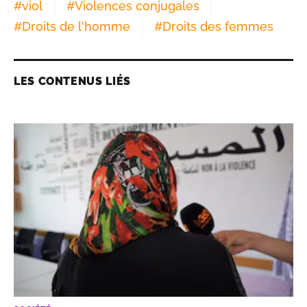
#
viol
#
Violences conjugales
#
Droits de l'homme
#
Droits des femmes
LES CONTENUS LIÉS