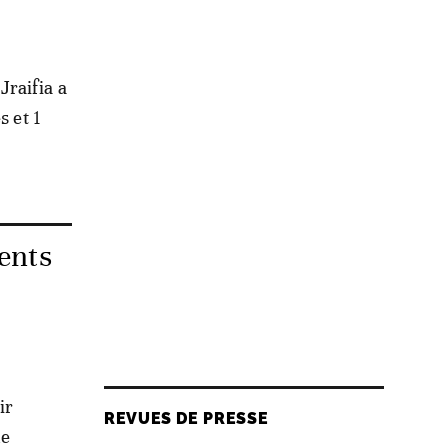
Jraifia a
s et 1
gents
ir
REVUES DE PRESSE
ne