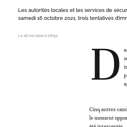
Les autorités locales et les services de séc
samedi 16 octobre 2021, trois tentatives d’imm
Le 16/10/2021 à 17h33
D
a
s
i
p
a
Cinq autres cand
le moment opport
été interceptés.