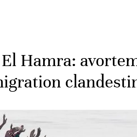
El Hamra: avortem
migration clandesti