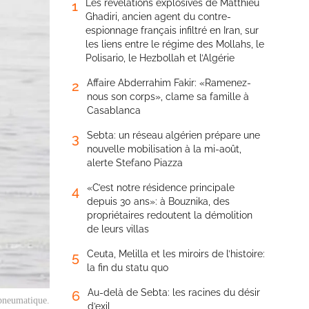
Les révélations explosives de Matthieu
1
Ghadiri, ancien agent du contre-
espionnage français infiltré en Iran, sur
les liens entre le régime des Mollahs, le
Polisario, le Hezbollah et l’Algérie
Affaire Abderrahim Fakir: «Ramenez-
2
nous son corps», clame sa famille à
Casablanca
Sebta: un réseau algérien prépare une
3
nouvelle mobilisation à la mi-août,
alerte Stefano Piazza
«C’est notre résidence principale
4
depuis 30 ans»: à Bouznika, des
propriétaires redoutent la démolition
de leurs villas
Ceuta, Melilla et les miroirs de l’histoire:
5
la fin du statu quo
Au-delà de Sebta: les racines du désir
6
 pneumatique.
d’exil