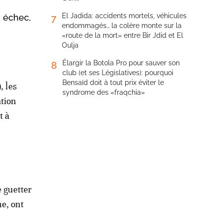
El Jadida: accidents mortels, véhicules
n échec,
7
endommagés… la colère monte sur la
«route de la mort» entre Bir Jdid et El
Oulja
Élargir la Botola Pro pour sauver son
8
club (et ses Législatives): pourquoi
Bensaïd doit à tout prix éviter le
 les
syndrome des «fraqchia»
ation
t à
e guetter
e, ont