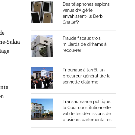
Des téléphones espions
venus d’Algérie
envahissent-ils Derb
Ghallef?
de
Fraude fiscale: trois
une-Sakia
milliards de dirhams à
tage
recouvrer
Tribunaux à l’arrêt: un
procureur général tire la
sonnette d’alarme
ents
on
Transhumance politique:
la Cour constitutionnelle
valide les démissions de
plusieurs parlementaires