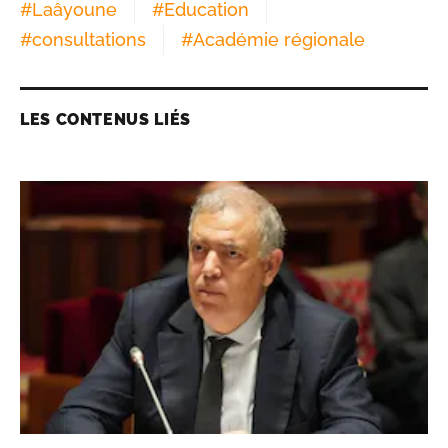
#
Laâyoune
#
Education
#
consultations
#
Académie régionale
LES CONTENUS LIÉS