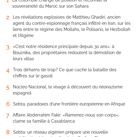
souveraineté du Maroc sur son Sahara
2
Les révélations explosives de Matthieu Ghadiri, ancien
agent du contre-espionnage français infiltré en Iran, sur les
liens entre le régime des Mollahs, le Polisario, le Hezbollah
et l’Algérie
3
«C’est notre résidence principale depuis 30 ans»: à
Bouznika, des propriétaires redoutent la démolition de
leurs villas
4
Trois dirhams de trop? Ce que cache la bataille des
chiffres sur le gasoil
5
Núcleo Nacional, le visage à découvert du néonazisme
espagnol
6
Sebta, paradoxes d’une frontière européenne en Afrique
7
Affaire Abderrahim Fakir: «Ramenez-nous son corps»,
clame sa famille à Casablanca
8
Sebta: un réseau algérien prépare une nouvelle