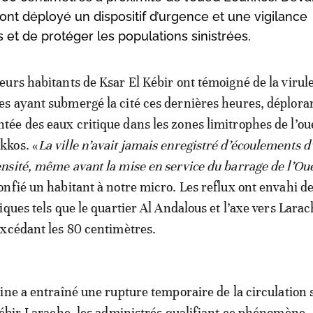
s ont déployé un dispositif d’urgence et une vigilance
s et de protéger les populations sinistrées.
ieurs habitants de Ksar El Kébir ont témoigné de la virul
es ayant submergé la cité ces dernières heures, déplora
tée des eaux critique dans les zones limitrophes de l’ou
kkos. «
La ville n’avait jamais enregistré d’écoulements d’
ensité, même avant la mise en service du barrage de l’Ou
confié un habitant à notre micro. Les reflux ont envahi d
ques tels que le quartier Al Andalous et l’axe vers Larac
xcédant les 80 centimètres.
ine a entraîné une rupture temporaire de la circulation s
Kébir-Larache, les administrés qualifiant ce phénomène