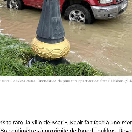
fleuve Loukkos cause l’inondation de plusieurs quartiers de Ksar El Kébir. (S
té rare, la ville de Ksar El Kébir fait face à une m
de 80 centimètres à proximité de l’oued Loukkos. Deva