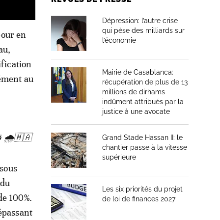
Dépression: l’autre crise
qui pèse des milliards sur
pour en
l’économie
au,
ification
Mairie de Casablanca:
mément au
récupération de plus de 13
millions de dirhams
indûment attribués par la
justice à une avocate
🇲🇦🌧️ قوارب إنقاذ حديثة في خدمة السكان المحاصرين بأحياء القصر الكبير
Grand Stade Hassan II: le
chantier passe à la vitesse
supérieure
 sous
 du
Les six priorités du projet
de 100%.
de loi de finances 2027
dépassant