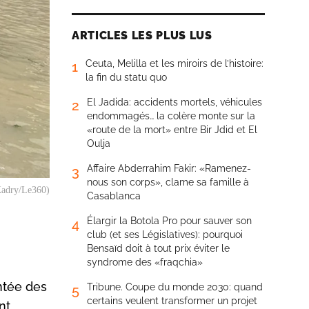
ARTICLES LES PLUS LUS
Ceuta, Melilla et les miroirs de l’histoire:
1
la fin du statu quo
El Jadida: accidents mortels, véhicules
2
endommagés… la colère monte sur la
«route de la mort» entre Bir Jdid et El
Oulja
Affaire Abderrahim Fakir: «Ramenez-
3
nous son corps», clame sa famille à
.Kadry/Le360)
Casablanca
Élargir la Botola Pro pour sauver son
4
club (et ses Législatives): pourquoi
Bensaïd doit à tout prix éviter le
syndrome des «fraqchia»
ontée des
Tribune. Coupe du monde 2030: quand
5
certains veulent transformer un projet
nt