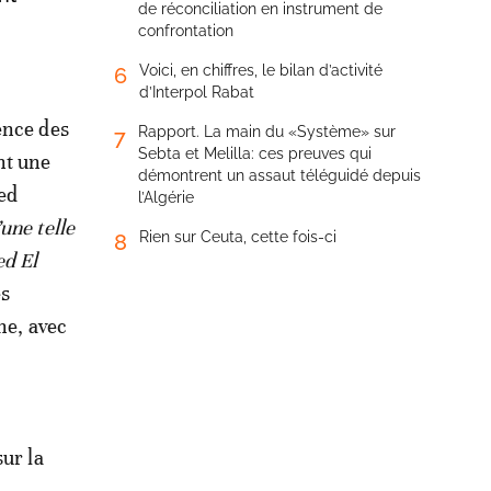
de réconciliation en instrument de
confrontation
Voici, en chiffres, le bilan d’activité
6
d’Interpol Rabat
ence des
Rapport. La main du «Système» sur
7
Sebta et Melilla: ces preuves qui
nt une
démontrent un assaut téléguidé depuis
ed
l’Algérie
une telle
Rien sur Ceuta, cette fois-ci
8
ed El
es
he, avec
ur la