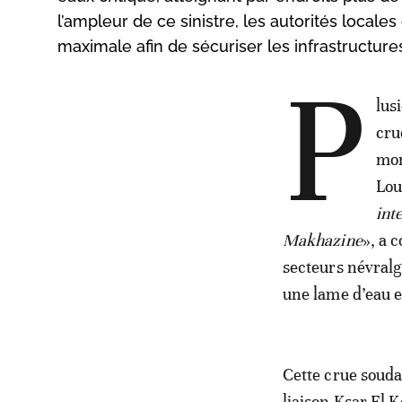
l’ampleur de ce sinistre, les autorités locale
maximale afin de sécuriser les infrastructure
P
lus
cru
mon
Lou
int
Makhazine
», a 
secteurs névralgi
une lame d’eau e
Cette crue souda
liaison Ksar El 