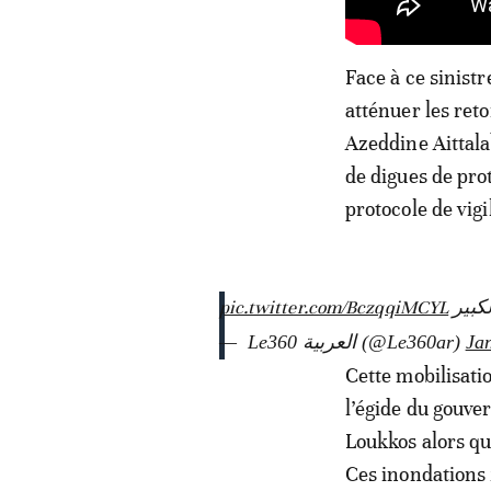
Face à ce sinistr
atténuer les ret
Azeddine Aittala
de digues de pro
protocole de vig
pic.twitter.com/BczqqiMCYL
— ‎ Le360 العربية (@Le360ar)
Ja
Cette mobilisatio
l’égide du gouve
Loukkos alors qu
Ces inondations 