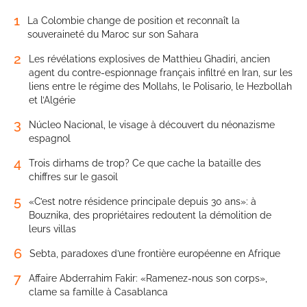
1
La Colombie change de position et reconnaît la
souveraineté du Maroc sur son Sahara
2
Les révélations explosives de Matthieu Ghadiri, ancien
agent du contre-espionnage français infiltré en Iran, sur les
liens entre le régime des Mollahs, le Polisario, le Hezbollah
et l’Algérie
3
Núcleo Nacional, le visage à découvert du néonazisme
espagnol
4
Trois dirhams de trop? Ce que cache la bataille des
chiffres sur le gasoil
5
«C’est notre résidence principale depuis 30 ans»: à
Bouznika, des propriétaires redoutent la démolition de
leurs villas
6
Sebta, paradoxes d’une frontière européenne en Afrique
7
Affaire Abderrahim Fakir: «Ramenez-nous son corps»,
clame sa famille à Casablanca