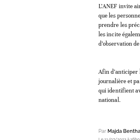
L’ANEF invite ain
que les personnes
prendre les préca
les incite égalem
d’observation d
Afin d’anticiper
journalière et pa
qui identifient a
national.
Par
Majda Benth
Le 11/07/2023 à 16h0