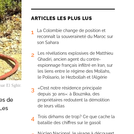
ARTICLES LES PLUS LUS
La Colombie change de position et
1
reconnaît la souveraineté du Maroc sur
son Sahara
Les révélations explosives de Matthieu
2
Ghadiri, ancien agent du contre-
espionnage français infiltré en Iran, sur
les liens entre le régime des Mollahs,
le Polisario, le Hezbollah et l’Algérie
sar El Sghir.
«C’est notre résidence principale
3
depuis 30 ans»: à Bouznika, des
es de
propriétaires redoutent la démolition
de leurs villas
 Les
Trois dirhams de trop? Ce que cache la
4
bataille des chiffres sur le gasoil
Núcleo Nacional, le visage à découvert