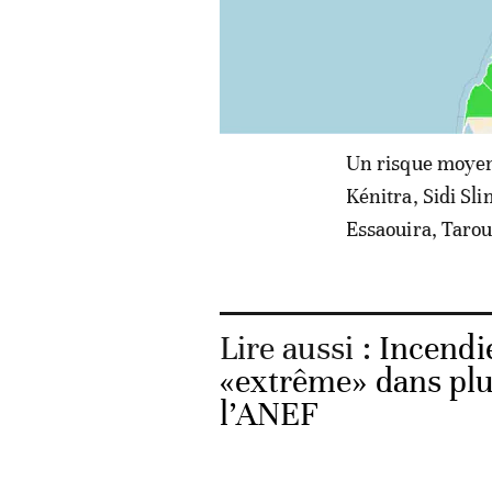
Un risque moyen 
Kénitra, Sidi Sli
Essaouira, Tarou
Lire aussi :
Incendi
«extrême» dans plu
l’ANEF