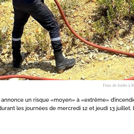
Feux de forêts à K
F) annonce un risque «moyen» à «extrême» d’incendi
ant les journées de mercredi 12 et jeudi 13 juillet.