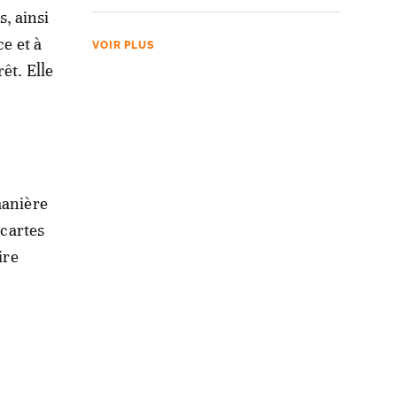
s, ainsi
ce et à
VOIR PLUS
êt. Elle
manière
 cartes
ire