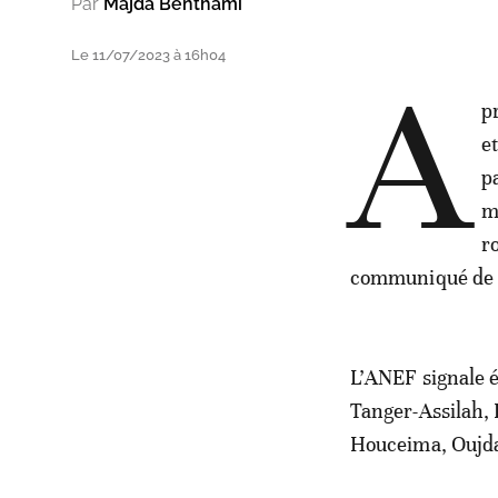
Par
Majda Benthami
Le 11/07/2023 à 16h04
A
p
e
p
m
r
communiqué de 
L’ANEF signale é
Tanger-Assilah, 
Houceima, Oujda