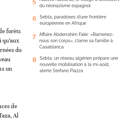
5
du néonazisme espagnol
Sebta, paradoxes d’une frontière
6
européenne en Afrique
de forêts
Affaire Abderrahim Fakir: «Ramenez-
7
i qu’aux
nous son corps», clame sa famille à
Casablanca
urnées du
iveau
Sebta: un réseau algérien prépare une
8
nouvelle mobilisation à la mi-août,
ns un
alerte Stefano Piazza
nces de
Taza, Al