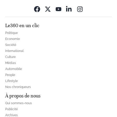
Opens in new wi
Le360 en un clic
Politique
Economie
Société
International
Culture
Médias
Automobile
People
Lifestyle
Nos chroniqueurs
À propos de nous
Qui sommes-nous
Publicité
Archives