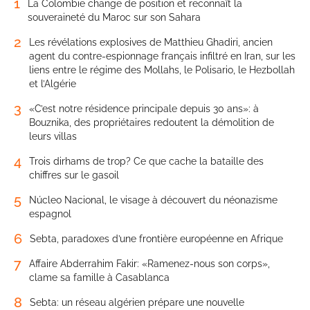
1
La Colombie change de position et reconnaît la
souveraineté du Maroc sur son Sahara
2
Les révélations explosives de Matthieu Ghadiri, ancien
agent du contre-espionnage français infiltré en Iran, sur les
liens entre le régime des Mollahs, le Polisario, le Hezbollah
et l’Algérie
3
«C’est notre résidence principale depuis 30 ans»: à
Bouznika, des propriétaires redoutent la démolition de
leurs villas
4
Trois dirhams de trop? Ce que cache la bataille des
chiffres sur le gasoil
5
Núcleo Nacional, le visage à découvert du néonazisme
espagnol
6
Sebta, paradoxes d’une frontière européenne en Afrique
7
Affaire Abderrahim Fakir: «Ramenez-nous son corps»,
clame sa famille à Casablanca
8
Sebta: un réseau algérien prépare une nouvelle