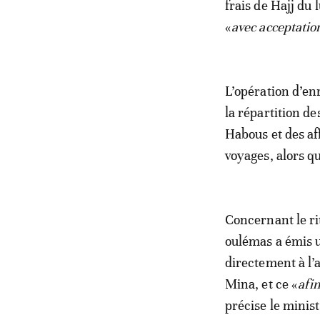
frais de Hajj du
«
avec acceptatio
L’opération d’en
la répartition d
Habous et des af
voyages, alors que
Concernant le rit
oulémas a émis u
directement à l’
Mina, et ce «
afi
précise le minist