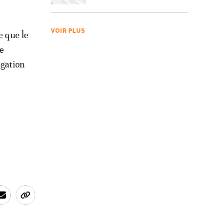
VOIR PLUS
e que le
de
égation