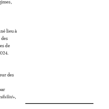
égimes,
né lieu à
e des
ces de
2024.
ieur des
par
ibilité
»,