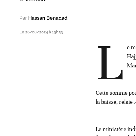
Par
Hassan Benadad
Le 26/08/2024 à 19h53
L
e m
Haj
Mar
Cette somme pourr
la baisse, relaie
Le ministère ind