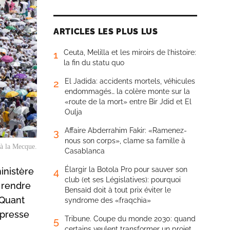
ARTICLES LES PLUS LUS
Ceuta, Melilla et les miroirs de l’histoire:
1
la fin du statu quo
El Jadida: accidents mortels, véhicules
2
endommagés… la colère monte sur la
«route de la mort» entre Bir Jdid et El
Oulja
Affaire Abderrahim Fakir: «Ramenez-
3
nous son corps», clame sa famille à
 à la Mecque.
Casablanca
Élargir la Botola Pro pour sauver son
inistère
4
club (et ses Législatives): pourquoi
 rendre
Bensaïd doit à tout prix éviter le
 Quant
syndrome des «fraqchia»
 presse
Tribune. Coupe du monde 2030: quand
5
certains veulent transformer un projet