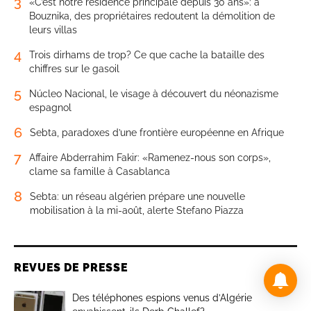
3
«C’est notre résidence principale depuis 30 ans»: à
Bouznika, des propriétaires redoutent la démolition de
leurs villas
4
Trois dirhams de trop? Ce que cache la bataille des
chiffres sur le gasoil
5
Núcleo Nacional, le visage à découvert du néonazisme
espagnol
6
Sebta, paradoxes d’une frontière européenne en Afrique
7
Affaire Abderrahim Fakir: «Ramenez-nous son corps»,
clame sa famille à Casablanca
8
Sebta: un réseau algérien prépare une nouvelle
mobilisation à la mi-août, alerte Stefano Piazza
REVUES DE PRESSE
Des téléphones espions venus d’Algérie