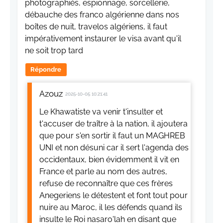
photographiés, espionnage, sorcellerie,
débauche des franco algérienne dans nos
boîtes de nuit, travelos algériens, il faut
impérativement instaurer le visa avant qu'il
ne soit trop tard
Répondre
Azouz
2025-10-05 10:21:41
Le Khawatiste va venir t'insulter et
t'accuser de traître à la nation, il ajoutera
que pour s'en sortir il faut un MAGHREB
UNI et non désuni car il sert l'agenda des
occidentaux, bien évidemment il vit en
France et parle au nom des autres,
refuse de reconnaître que ces frères
Anegeriens le détestent et font tout pour
nuire au Maroc, il les défends quand ils
insulte le Roi nasaro'lah en disant que