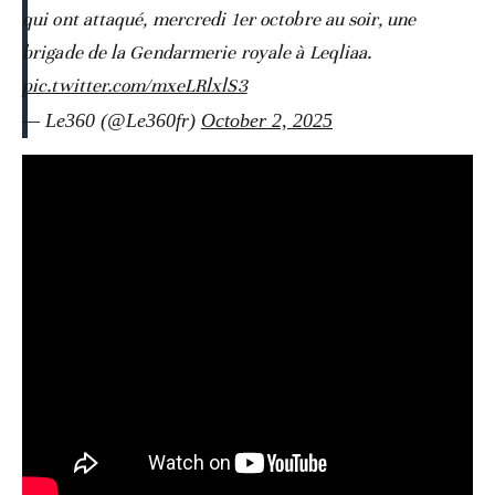
qui ont attaqué, mercredi 1er octobre au soir, une
brigade de la Gendarmerie royale à Leqliaa.
pic.twitter.com/mxeLRlxlS3
— Le360 (@Le360fr)
October 2, 2025