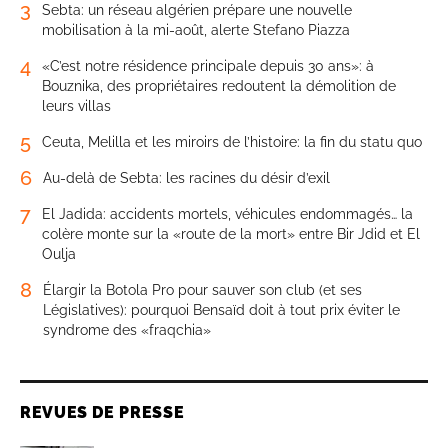
3
Sebta: un réseau algérien prépare une nouvelle
mobilisation à la mi-août, alerte Stefano Piazza
4
«C’est notre résidence principale depuis 30 ans»: à
Bouznika, des propriétaires redoutent la démolition de
leurs villas
5
Ceuta, Melilla et les miroirs de l’histoire: la fin du statu quo
6
Au-delà de Sebta: les racines du désir d’exil
7
El Jadida: accidents mortels, véhicules endommagés… la
colère monte sur la «route de la mort» entre Bir Jdid et El
Oulja
8
Élargir la Botola Pro pour sauver son club (et ses
Législatives): pourquoi Bensaïd doit à tout prix éviter le
syndrome des «fraqchia»
REVUES DE PRESSE