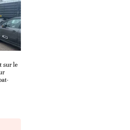
t sur le
ur
bat-