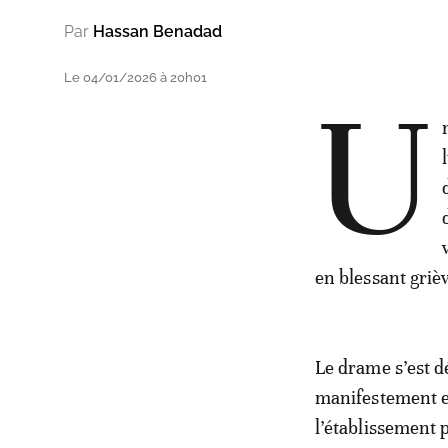
Par
Hassan Benadad
Le 04/01/2026 à 20h01
U
en blessant griè
Le drame s’est d
manifestement en
l’établissement 