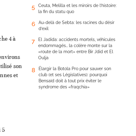
Ceuta, Melilla et les miroirs de l’histoire:
5
la fin du statu quo
Au-delà de Sebta: les racines du désir
6
d’exil
che 4 à
El Jadida: accidents mortels, véhicules
7
endommagés… la colère monte sur la
«route de la mort» entre Bir Jdid et El
environs
Oulja
tilisé son
Élargir la Botola Pro pour sauver son
8
onnes et
club (et ses Législatives): pourquoi
Bensaïd doit à tout prix éviter le
syndrome des «fraqchia»
i 5