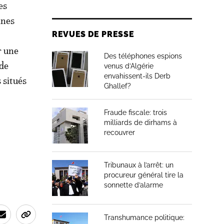
es
ines
REVUES DE PRESSE
r une
Des téléphones espions
 de
venus d’Algérie
envahissent-ils Derb
 situés
Ghallef?
Fraude fiscale: trois
milliards de dirhams à
recouvrer
Tribunaux à l’arrêt: un
procureur général tire la
sonnette d’alarme
Transhumance politique: