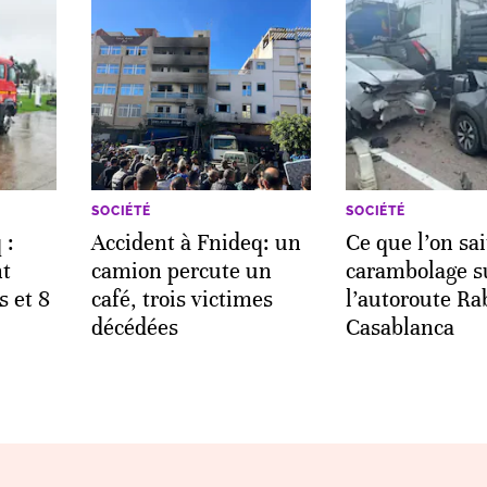
SOCIÉTÉ
SOCIÉTÉ
 :
Accident à Fnideq: un
Ce que l’on sai
nt
camion percute un
carambolage s
s et 8
café, trois victimes
l’autoroute Ra
décédées
Casablanca