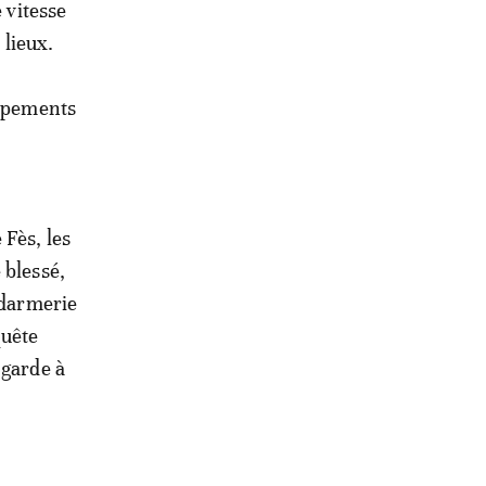
 vitesse
 lieux.
uipements
 Fès, les
 blessé,
ndarmerie
quête
 garde à