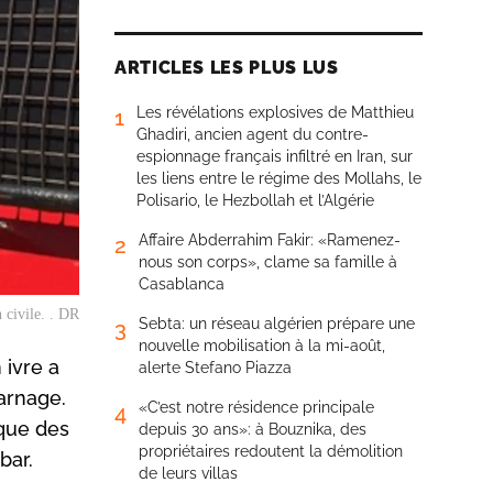
ARTICLES LES PLUS LUS
Les révélations explosives de Matthieu
1
Ghadiri, ancien agent du contre-
espionnage français infiltré en Iran, sur
les liens entre le régime des Mollahs, le
Polisario, le Hezbollah et l’Algérie
Affaire Abderrahim Fakir: «Ramenez-
2
nous son corps», clame sa famille à
Casablanca
 civile. . DR
Sebta: un réseau algérien prépare une
3
nouvelle mobilisation à la mi-août,
 ivre a
alerte Stefano Piazza
carnage.
«C’est notre résidence principale
4
ique des
depuis 30 ans»: à Bouznika, des
propriétaires redoutent la démolition
bar.
de leurs villas