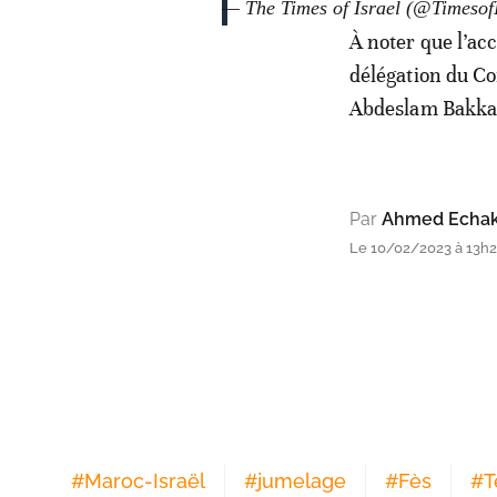
— The Times of Israel (@Timesof
À noter que l’acc
délégation du Con
Abdeslam Bakkal
Par
Ahmed Echak
Le 10/02/2023 à 13h
#
Maroc-Israël
#
jumelage
#
Fès
#
T