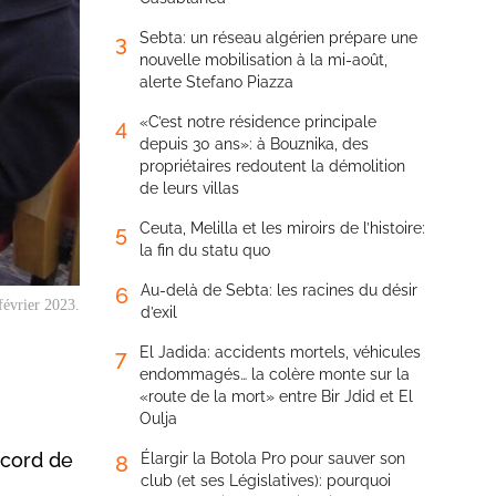
Sebta: un réseau algérien prépare une
3
nouvelle mobilisation à la mi-août,
alerte Stefano Piazza
«C’est notre résidence principale
4
depuis 30 ans»: à Bouznika, des
propriétaires redoutent la démolition
de leurs villas
Ceuta, Melilla et les miroirs de l’histoire:
5
la fin du statu quo
Au-delà de Sebta: les racines du désir
6
février 2023.
d’exil
El Jadida: accidents mortels, véhicules
7
endommagés… la colère monte sur la
«route de la mort» entre Bir Jdid et El
Oulja
ccord de
Élargir la Botola Pro pour sauver son
8
club (et ses Législatives): pourquoi