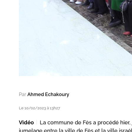
Par
Ahmed Echakoury
Le 10/02/2023 à 13h27
Vidéo
La commune de Fès a procédé hier, je
jumelage entre la ville de Fès et la ville isra