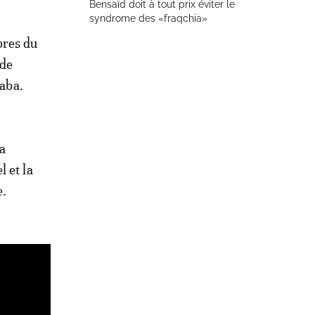
Bensaïd doit à tout prix éviter le
syndrome des «fraqchia»
bres du
 de
Saba.
ba
 et la
e.