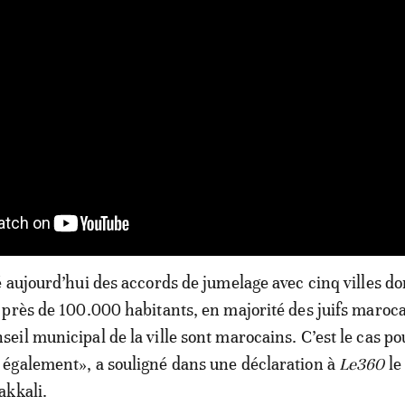
 aujourd’hui des accords de jumelage avec cinq villes do
près de 100.000 habitants, en majorité des juifs maroca
il municipal de la ville sont marocains. C’est le cas po
également», a souligné dans une déclaration à
Le360
le
akkali.