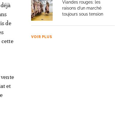
Viandes rouges: les
 déjà
raisons d’un marché
ans
toujours sous tension
is de
es
VOIR PLUS
 cette
 vente
at et
me