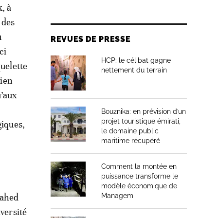
, à
 des
u
REVUES DE PRESSE
ci
HCP: le célibat gagne
quelette
nettement du terrain
bien
u’aux
Bouznika: en prévision d’un
projet touristique émirati,
giques,
le domaine public
maritime récupéré
Comment la montée en
puissance transforme le
modèle économique de
Managem
uahed
versité