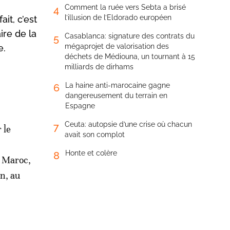
Comment la ruée vers Sebta a brisé
4
l’illusion de l’Eldorado européen
it, c’est
ire de la
Casablanca: signature des contrats du
5
mégaprojet de valorisation des
e.
déchets de Médiouna, un tournant à 15
milliards de dirhams
La haine anti-marocaine gagne
6
dangereusement du terrain en
Espagne
Ceuta: autopsie d’une crise où chacun
7
 le
avait son complot
Honte et colère
8
u Maroc,
in, au