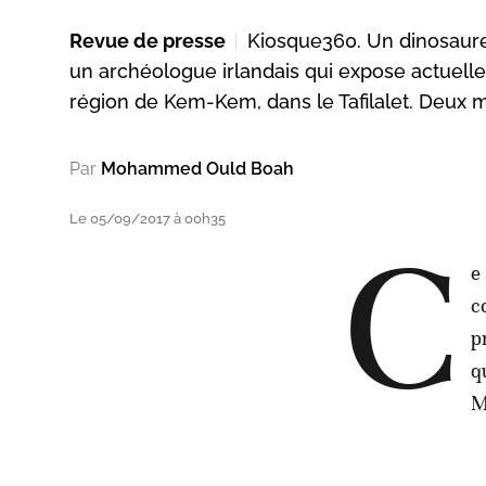
Revue de presse
Kiosque360. Un dinosaure 
un archéologue irlandais qui expose actuellem
région de Kem-Kem, dans le Tafilalet. Deux m
Par
Mohammed Ould Boah
Le 05/09/2017 à 00h35
C
e
c
p
q
M