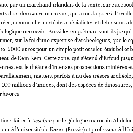
faite par un marchand irlandais de la vente, sur Facebook
ts d’un dinosaure marocain, qui a mis la puce à l’oreille
nées, comme elle alerté des spécialistes et défenseurs d
ologique marocain. Aussi les enquêteurs sont-ils jusqu’i
rmer, sur la foi d’une expertise d’archéologues, que le s
te -5000 euros pour un simple petit osselet- était bel et 
ateau de Kem Kem. Cette zone, qui s’étend d’Erfoud jusq
iennes, est le théâtre d’intenses prospections minières et
 parallèlement, mettent parfois à nu des trésors archéolo
e 100 millions d’années, dont des espèces de dinosaures,
rbivores.
tions faites à
Assabah
par le géologue marocain Abdelo
eur à l’université de Kazan (Russie) et professeur à l'Uni