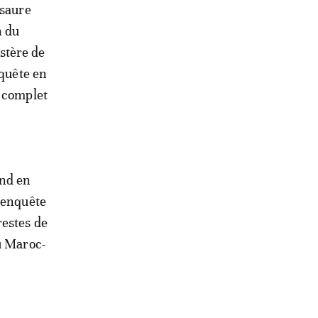
osaure
n du
stère de
nquête en
e complet
nd en
e enquête
restes de
u Maroc-