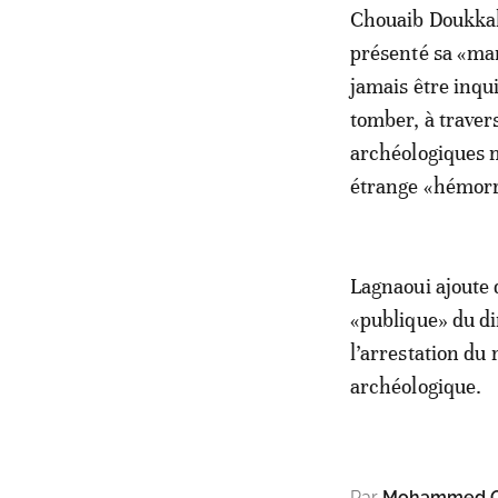
Chouaib Doukkali
présenté sa «mar
jamais être inqu
tomber, à traver
archéologiques m
étrange «hémorr
Lagnaoui ajoute 
«publique» du d
l’arrestation du
archéologique.
Par
Mohammed O