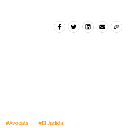
#
Avocats
#
El Jadida