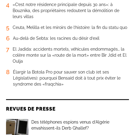
4
«C’est notre résidence principale depuis 30 ans»: à
Bouznika, des propriétaires redoutent la démolition de
leurs villas
5
Ceuta, Melilla et les miroirs de l’histoire: la fin du statu quo
6
Au-delà de Sebta: les racines du désir d’exil
7
El Jadida: accidents mortels, véhicules endommagés… la
colère monte sur la «route de la mort» entre Bir Jdid et El
Oulja
8
Élargir la Botola Pro pour sauver son club (et ses
Législatives): pourquoi Bensaïd doit à tout prix éviter le
syndrome des «fraqchia»
REVUES DE PRESSE
Des téléphones espions venus d’Algérie
envahissent-ils Derb Ghallef?