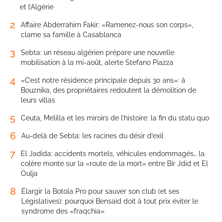
et l’Algérie
2
Affaire Abderrahim Fakir: «Ramenez-nous son corps»,
clame sa famille à Casablanca
3
Sebta: un réseau algérien prépare une nouvelle
mobilisation à la mi-août, alerte Stefano Piazza
4
«C’est notre résidence principale depuis 30 ans»: à
Bouznika, des propriétaires redoutent la démolition de
leurs villas
5
Ceuta, Melilla et les miroirs de l’histoire: la fin du statu quo
6
Au-delà de Sebta: les racines du désir d’exil
7
El Jadida: accidents mortels, véhicules endommagés… la
colère monte sur la «route de la mort» entre Bir Jdid et El
Oulja
8
Élargir la Botola Pro pour sauver son club (et ses
Législatives): pourquoi Bensaïd doit à tout prix éviter le
syndrome des «fraqchia»