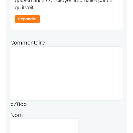
gouvernance ? Un citoyen traumatise par ce
qu il voit
Répondre
Commentaire
0
/
800
Nom