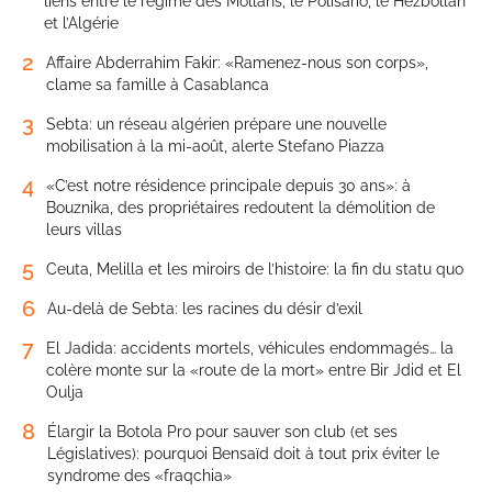
liens entre le régime des Mollahs, le Polisario, le Hezbollah
et l’Algérie
2
Affaire Abderrahim Fakir: «Ramenez-nous son corps»,
clame sa famille à Casablanca
3
Sebta: un réseau algérien prépare une nouvelle
mobilisation à la mi-août, alerte Stefano Piazza
4
«C’est notre résidence principale depuis 30 ans»: à
Bouznika, des propriétaires redoutent la démolition de
leurs villas
5
Ceuta, Melilla et les miroirs de l’histoire: la fin du statu quo
6
Au-delà de Sebta: les racines du désir d’exil
7
El Jadida: accidents mortels, véhicules endommagés… la
colère monte sur la «route de la mort» entre Bir Jdid et El
Oulja
8
Élargir la Botola Pro pour sauver son club (et ses
Législatives): pourquoi Bensaïd doit à tout prix éviter le
syndrome des «fraqchia»