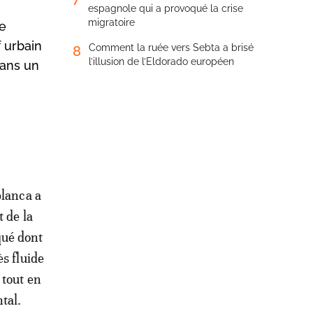
espagnole qui a provoqué la crise
migratoire
se
 urbain
Comment la ruée vers Sebta a brisé
8
l’illusion de l’Eldorado européen
dans un
blanca a
t de la
qué dont
ès fluide
 tout en
tal.