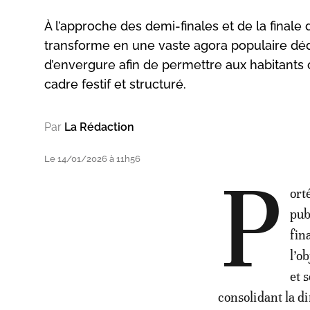
À l’approche des demi-finales et de la finale
transforme en une vaste agora populaire dédi
d’envergure afin de permettre aux habitants
cadre festif et structuré.
Par
La Rédaction
Le 14/01/2026 à 11h56
P
ort
pub
fin
l’o
et 
consolidant la d