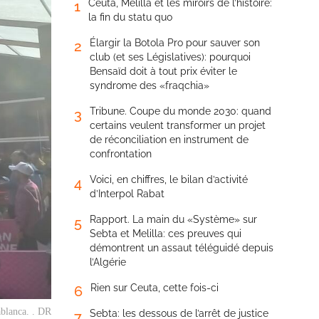
Ceuta, Melilla et les miroirs de l’histoire:
1
la fin du statu quo
Élargir la Botola Pro pour sauver son
2
club (et ses Législatives): pourquoi
Bensaïd doit à tout prix éviter le
syndrome des «fraqchia»
Tribune. Coupe du monde 2030: quand
3
certains veulent transformer un projet
de réconciliation en instrument de
confrontation
Voici, en chiffres, le bilan d’activité
4
d’Interpol Rabat
Rapport. La main du «Système» sur
5
Sebta et Melilla: ces preuves qui
démontrent un assaut téléguidé depuis
l’Algérie
Rien sur Ceuta, cette fois-ci
6
blanca. . DR
Sebta: les dessous de l’arrêt de justice
7