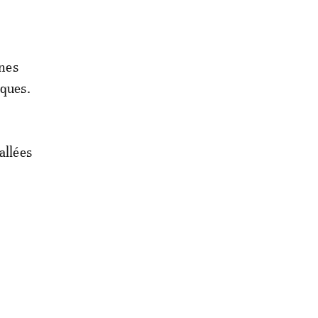
ones
iques.
allées