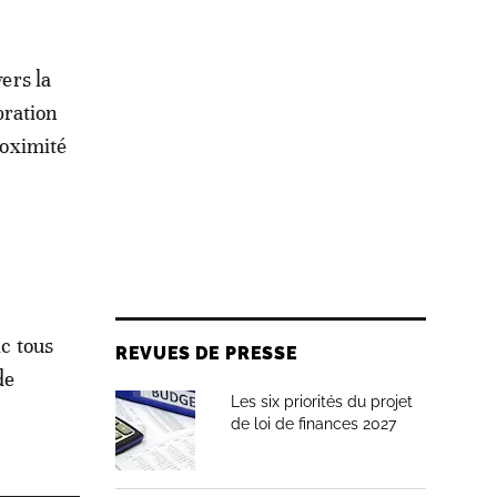
vers la
bration
roximité
ic tous
REVUES DE PRESSE
de
Les six priorités du projet
de loi de finances 2027