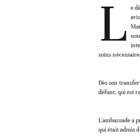
L
e d
avi
Mar
not
int
soins nécessaire
Dès son transfert
défunt, qui est 
L'ambassade a pr
qui était admis d