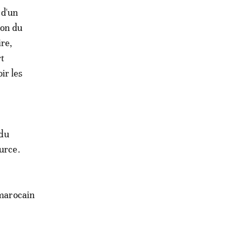
 d'un
ion du
re,
rt
ir les
 du
urce.
 marocain