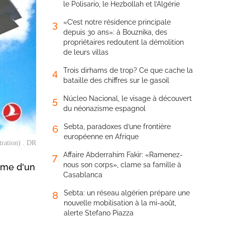
le Polisario, le Hezbollah et l’Algérie
«C’est notre résidence principale
3
depuis 30 ans»: à Bouznika, des
propriétaires redoutent la démolition
de leurs villas
Trois dirhams de trop? Ce que cache la
4
bataille des chiffres sur le gasoil
Núcleo Nacional, le visage à découvert
5
du néonazisme espagnol
Sebta, paradoxes d’une frontière
6
européenne en Afrique
tration) . DR
Affaire Abderrahim Fakir: «Ramenez-
7
nous son corps», clame sa famille à
time d'un
Casablanca
Sebta: un réseau algérien prépare une
8
nouvelle mobilisation à la mi-août,
alerte Stefano Piazza